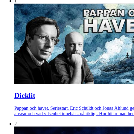
1
Dicklit
Pappan och havet. Seriestart. Eric Schüldt och Jonas Åhlund ge
ansvar och vad vilsenhet innebär - på riktigt. Hur hittar man h
2