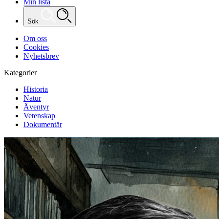
Min lista
Sök
Om oss
Cookies
Nyhetsbrev
Kategorier
Historia
Natur
Äventyr
Vetenskap
Dokumentär