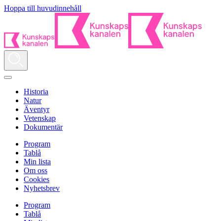
Hoppa till huvudinnehåll
Historia
Natur
Äventyr
Vetenskap
Dokumentär
Program
Tablå
Min lista
Om oss
Cookies
Nyhetsbrev
Program
Tablå