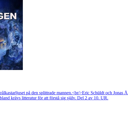
ålkastarljuset på den splittrade mannen.<br/>Eric Schüldt och Jonas Åh
land krävs litteratur för att förstå sig själv. Del 2 av 10. UR.