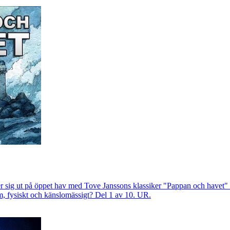
r sig ut på öppet hav med Tove Janssons klassiker "Pappan och havet" oc
em, fysiskt och känslomässigt? Del 1 av 10. UR.