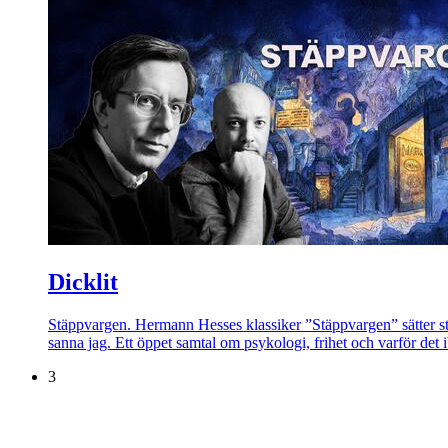
Dicklit
Stäppvargen. Hermann Hesses klassiker ”Stäppvargen” sätter str
sanna jag. Ett öppet samtal om psykologi, frihet och varför det ib
3