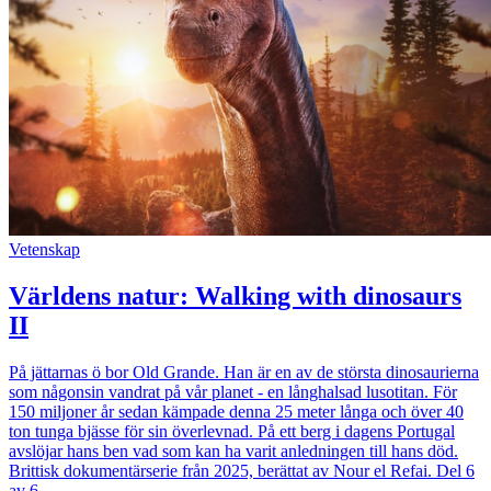
Vetenskap
Världens natur: Walking with dinosaurs
II
På jättarnas ö bor Old Grande. Han är en av de största dinosaurierna
som någonsin vandrat på vår planet - en långhalsad lusotitan. För
150 miljoner år sedan kämpade denna 25 meter långa och över 40
ton tunga bjässe för sin överlevnad. På ett berg i dagens Portugal
avslöjar hans ben vad som kan ha varit anledningen till hans död.
Brittisk dokumentärserie från 2025, berättat av Nour el Refai. Del 6
av 6.