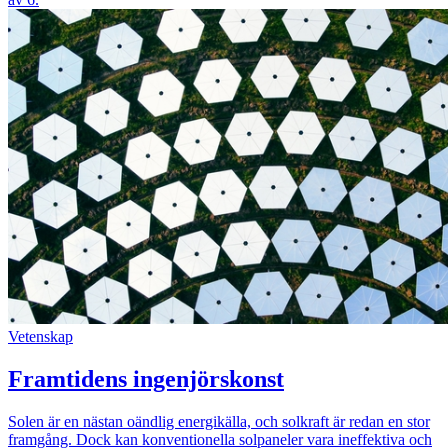
Vetenskap
Framtidens ingenjörskonst
Solen är en nästan oändlig energikälla, och solkraft är redan en stor
framgång. Dock kan konventionella solpaneler vara ineffektiva och