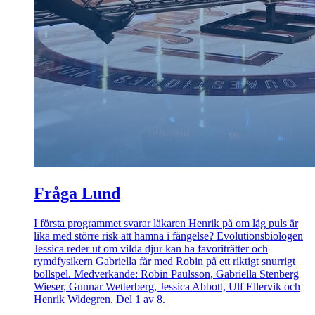
Fråga Lund
I första programmet svarar läkaren Henrik på om låg puls är
lika med större risk att hamna i fängelse? Evolutionsbiologen
Jessica reder ut om vilda djur kan ha favoriträtter och
rymdfysikern Gabriella får med Robin på ett riktigt snurrigt
bollspel. Medverkande: Robin Paulsson, Gabriella Stenberg
Wieser, Gunnar Wetterberg, Jessica Abbott, Ulf Ellervik och
Henrik Widegren. Del 1 av 8.