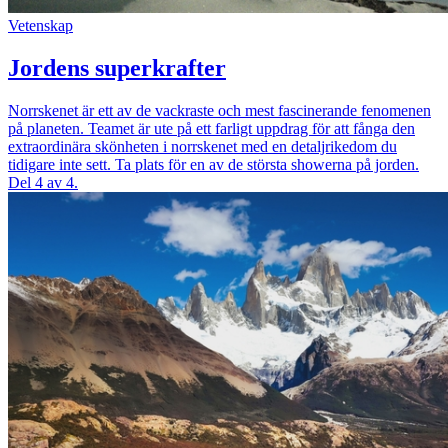
Vetenskap
Jordens superkrafter
Norrskenet är ett av de vackraste och mest fascinerande fenomenen
på planeten. Teamet är ute på ett farligt uppdrag för att fånga den
extraordinära skönheten i norrskenet med en detaljrikedom du
tidigare inte sett. Ta plats för en av de största showerna på jorden.
Del 4 av 4.