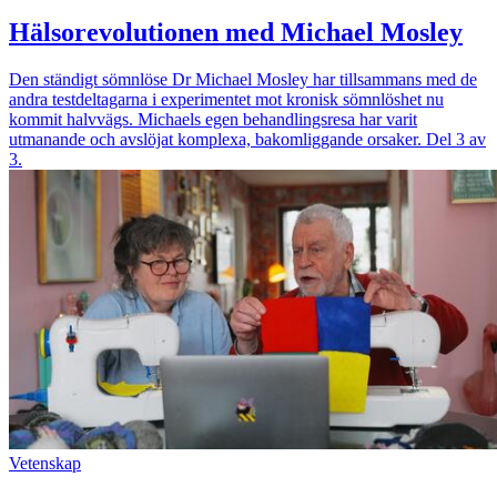
Hälsorevolutionen med Michael Mosley
Den ständigt sömnlöse Dr Michael Mosley har tillsammans med de
andra testdeltagarna i experimentet mot kronisk sömnlöshet nu
kommit halvvägs. Michaels egen behandlingsresa har varit
utmanande och avslöjat komplexa, bakomliggande orsaker. Del 3 av
3.
Vetenskap