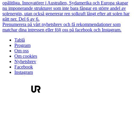
opålitliga. Innovatörer i Australien, Sydamerika och Europa skapar
nu imponerande strukturer som inte bara fångar en större andel av
solenergin, utan också genererar ren solkraft långt efter att solen har
gått ner. Del 6 av 6.
Prenumerera på vårt nyhetsbrev och få rekommendationer som
matchar dina intressen eller följ oss på facebook och Instagram.
Tablå
Program
Om oss
Om cookies
Nyhetsbrev
Facebook
Instagram