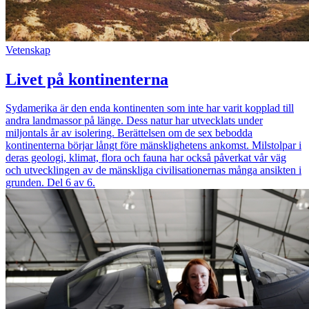
Vetenskap
Livet på kontinenterna
Sydamerika är den enda kontinenten som inte har varit kopplad till
andra landmassor på länge. Dess natur har utvecklats under
miljontals år av isolering. Berättelsen om de sex bebodda
kontinenterna börjar långt före mänsklighetens ankomst. Milstolpar i
deras geologi, klimat, flora och fauna har också påverkat vår väg
och utvecklingen av de mänskliga civilisationernas många ansikten i
grunden. Del 6 av 6.