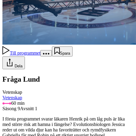
Till programmet
Spara
Dela
Fråga Lund
Vetenskap
Vetenskap
60 min
Säsong 9
Avsnitt 1
I första programmet svarar läkaren Henrik på om låg puls är lika
med större risk att hamna i fängelse? Evolutionsbiologen Jessica
reder ut om vilda djur kan ha favoriträtter och rymdfysikern
Gabriella får med Robin på ett riktigt snurrigt bollspel.