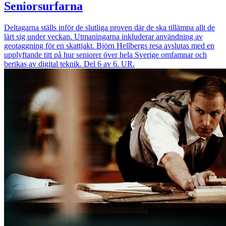
Seniorsurfarna
Deltagarna ställs inför de slutliga proven där de ska tillämpa allt de
lärt sig under veckan. Utmaningarna inkluderar användning av
geotaggning för en skattjakt. Björn Hellbergs resa avslutas med en
upplyftande titt på hur seniorer över hela Sverige omfamnar och
berikas av digital teknik. Del 6 av 6. UR.