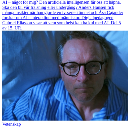
AI – något för mig? Den artificiella intelligensen får oss att häpna.
Ska den bli vår frälsning eller undergång? Anders Hansen fick
många insikter när han gjorde en tv-serie i ämnet och Åsa Cajander
forskar om AI:s interaktion med människor. Digitalpedagogen
Gabriel Eliasson visar att vem som helst kan ha kul med AI. Del 5
av 15. UR.
Vetenskap