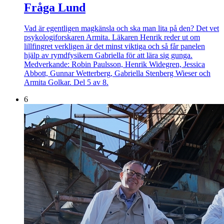
Fråga Lund
Vad är egentligen magkänsla och ska man lita på den? Det vet
psykologiforskaren Armita. Läkaren Henrik reder ut om
lillfingret verkligen är det minst viktiga och så får panelen
hjälp av rymdfysikern Gabriella för att lära sig gunga.
Medverkande: Robin Paulsson, Henrik Widegren, Jessica
Abbott, Gunnar Wetterberg, Gabriella Stenberg Wieser och
Armita Golkar. Del 5 av 8.
6