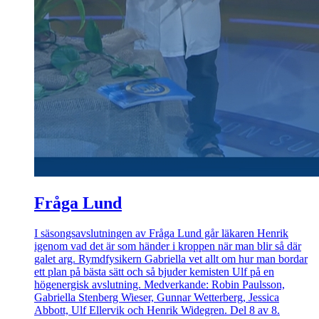
Fråga Lund
I säsongsavslutningen av Fråga Lund går läkaren Henrik
igenom vad det är som händer i kroppen när man blir så där
galet arg. Rymdfysikern Gabriella vet allt om hur man bordar
ett plan på bästa sätt och så bjuder kemisten Ulf på en
högenergisk avslutning. Medverkande: Robin Paulsson,
Gabriella Stenberg Wieser, Gunnar Wetterberg, Jessica
Abbott, Ulf Ellervik och Henrik Widegren. Del 8 av 8.