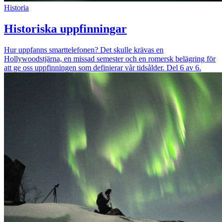
Historia
Historiska uppfinningar
Hur uppfanns smarttelefonen? Det skulle krävas en
Hollywoodstjärna, en missad semester och en romersk belägring för
att ge oss uppfinningen som definierar vår tidsålder. Del 6 av 6.