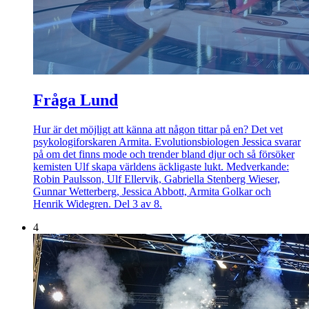
Fråga Lund
Hur är det möjligt att känna att någon tittar på en? Det vet
psykologiforskaren Armita. Evolutionsbiologen Jessica svarar
på om det finns mode och trender bland djur och så försöker
kemisten Ulf skapa världens äckligaste lukt. Medverkande:
Robin Paulsson, Ulf Ellervik, Gabriella Stenberg Wieser,
Gunnar Wetterberg, Jessica Abbott, Armita Golkar och
Henrik Widegren. Del 3 av 8.
4