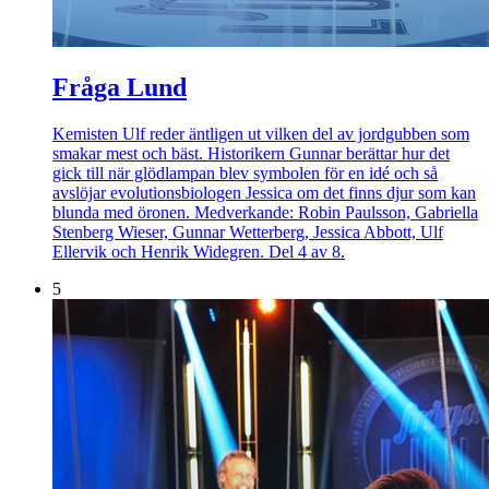
Fråga Lund
Kemisten Ulf reder äntligen ut vilken del av jordgubben som
smakar mest och bäst. Historikern Gunnar berättar hur det
gick till när glödlampan blev symbolen för en idé och så
avslöjar evolutionsbiologen Jessica om det finns djur som kan
blunda med öronen. Medverkande: Robin Paulsson, Gabriella
Stenberg Wieser, Gunnar Wetterberg, Jessica Abbott, Ulf
Ellervik och Henrik Widegren. Del 4 av 8.
5