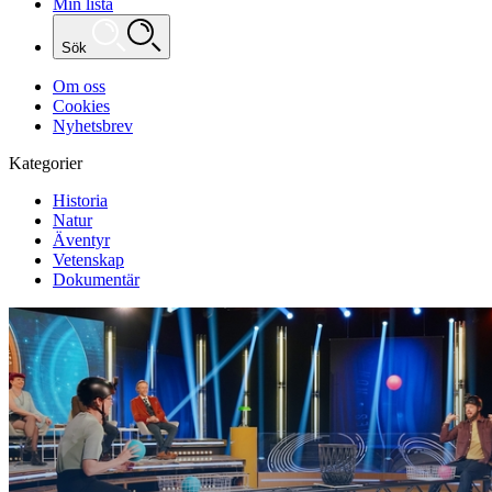
Min lista
Sök
Om oss
Cookies
Nyhetsbrev
Kategorier
Historia
Natur
Äventyr
Vetenskap
Dokumentär