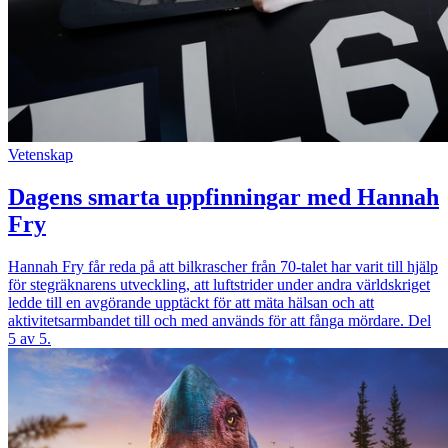
Vetenskap
Dagens smarta uppfinningar med Hannah
Fry
Hannah Fry får reda på att bilkrascher från 70-talet har varit till hjälp
för stegräknarens utveckling, att luftstrider under andra världskriget
ledde till en avgörande upptäckt för att mäta hälsan och att
aktivitetsarmbandet till och med används för att fånga mördare. Del
5 av 5.