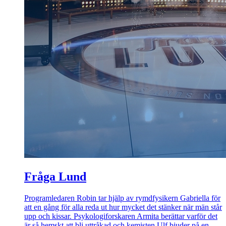
Fråga Lund
Programledaren Robin tar hjälp av rymdfysikern Gabriella för
att en gång för alla reda ut hur mycket det stänker när män står
upp och kissar. Psykologiforskaren Armita berättar varför det
är så hemskt att bli uttråkad och kemisten Ulf bjuder på en