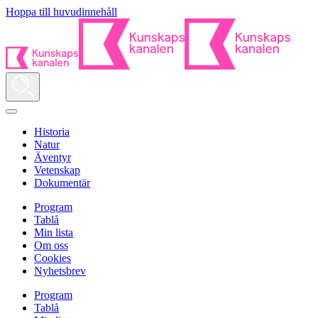
Hoppa till huvudinnehåll
Historia
Natur
Äventyr
Vetenskap
Dokumentär
Program
Tablå
Min lista
Om oss
Cookies
Nyhetsbrev
Program
Tablå