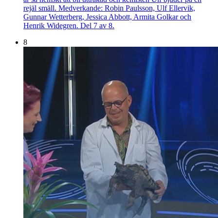
rejäl smäll. Medverkande: Robin Paulsson, Ulf Ellervik,
Gunnar Wetterberg, Jessica Abbott, Armita Golkar och
Henrik Widegren. Del 7 av 8.
8