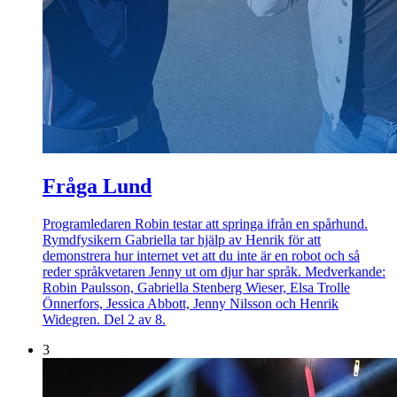
Fråga Lund
Programledaren Robin testar att springa ifrån en spårhund.
Rymdfysikern Gabriella tar hjälp av Henrik för att
demonstrera hur internet vet att du inte är en robot och så
reder språkvetaren Jenny ut om djur har språk. Medverkande:
Robin Paulsson, Gabriella Stenberg Wieser, Elsa Trolle
Önnerfors, Jessica Abbott, Jenny Nilsson och Henrik
Widegren. Del 2 av 8.
3