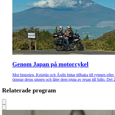
Genom Japan på motorcykel
Mot historien. Kristján och Ásdís hittar tillbaka till rytmen eft
öppnar deras sinnen och låter dem njuta av resan till fullo. Del
Relaterade program