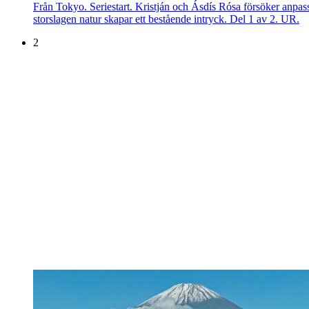
Från Tokyo. Seriestart. Kristján och Ásdís Rósa försöker anpass
storslagen natur skapar ett bestående intryck. Del 1 av 2. UR.
2