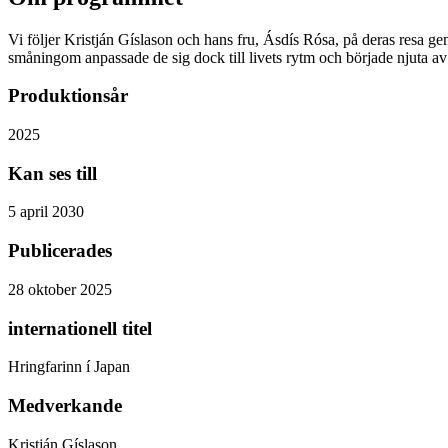
Vi följer Kristján Gíslason och hans fru, Ásdís Rósa, på deras resa g
småningom anpassade de sig dock till livets rytm och började njuta av 
Produktionsår
2025
Kan ses till
5 april 2030
Publicerades
28 oktober 2025
internationell titel
Hringfarinn í Japan
Medverkande
Kristján Gíslason