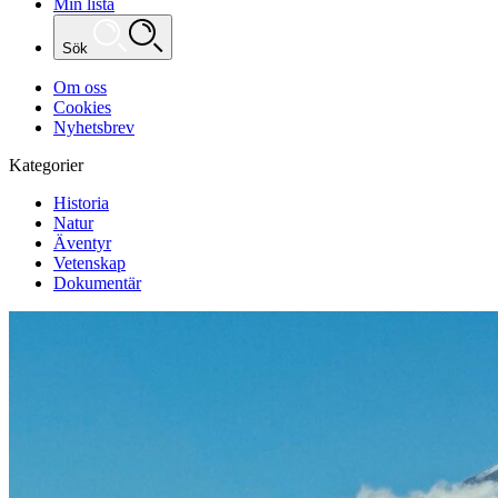
Min lista
Sök
Om oss
Cookies
Nyhetsbrev
Kategorier
Historia
Natur
Äventyr
Vetenskap
Dokumentär