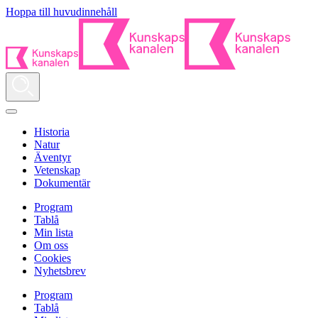
Hoppa till huvudinnehåll
Historia
Natur
Äventyr
Vetenskap
Dokumentär
Program
Tablå
Min lista
Om oss
Cookies
Nyhetsbrev
Program
Tablå