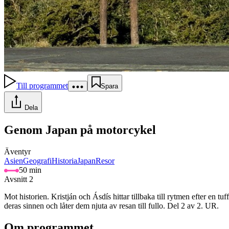
Till programmet
Spara
Dela
Genom Japan på motorcykel
Äventyr
Asien
Geografi
Historia
Japan
Resor
50 min
Avsnitt 2
Mot historien. Kristján och Ásdís hittar tillbaka till rytmen efter en t
deras sinnen och låter dem njuta av resan till fullo. Del 2 av 2. UR.
Om programmet