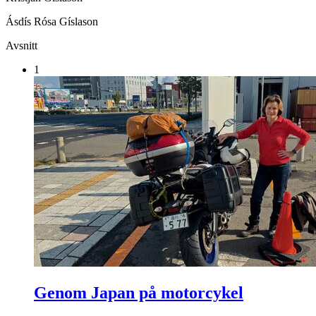
Ásdís Rósa Gíslason
Avsnitt
1
Genom Japan på motorcykel