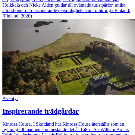
Hoikkala och Nicke Aldén guidar till oväntade turistpärlor, unika
attraktioner och fascinerande personligheter runt omkring i Finland.
(Finland, 2020)
Äventyr
Inspirerande trädgårdar
Kinross House. I Skottland har Kinross House återställts som en
hyllning till mannen som beställde det år 1685 - Sir William Bruce.
Trädgårdsdesignern Alistair Baldwin visste att han var tvungen att