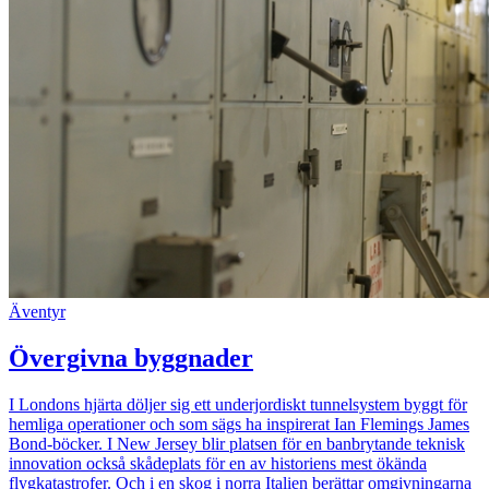
Äventyr
Övergivna byggnader
I Londons hjärta döljer sig ett underjordiskt tunnelsystem byggt för
hemliga operationer och som sägs ha inspirerat Ian Flemings James
Bond-böcker. I New Jersey blir platsen för en banbrytande teknisk
innovation också skådeplats för en av historiens mest ökända
flygkatastrofer. Och i en skog i norra Italien berättar omgivningarna