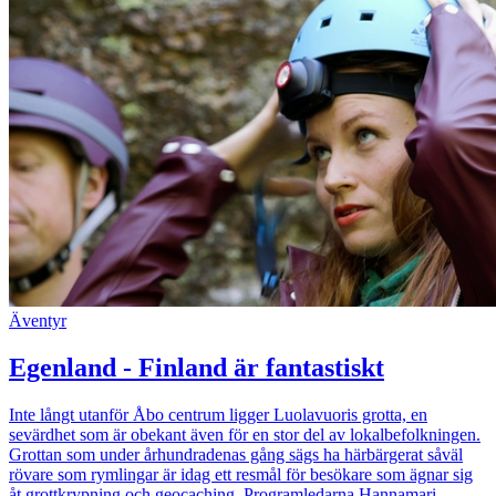
Äventyr
Egenland - Finland är fantastiskt
Inte långt utanför Åbo centrum ligger Luolavuoris grotta, en
sevärdhet som är obekant även för en stor del av lokalbefolkningen.
Grottan som under århundradenas gång sägs ha härbärgerat såväl
rövare som rymlingar är idag ett resmål för besökare som ägnar sig
åt grottkrypning och geocaching. Programledarna Hannamari