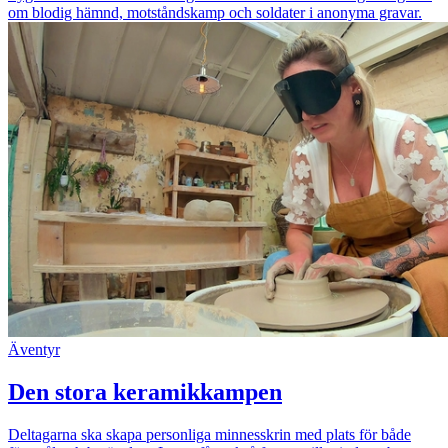
om blodig hämnd, motståndskamp och soldater i anonyma gravar.
Äventyr
Den stora keramikkampen
Deltagarna ska skapa personliga minnesskrin med plats för både