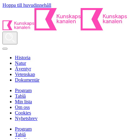
Hoppa till huvudinnehåll
Historia
Natur
Äventyr
Vetenskap
Dokumentär
Program
Tablå
Min lista
Om oss
Cookies
Nyhetsbrev
Program
Tablå