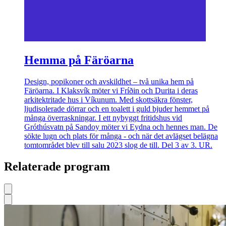
Hemma på Färöarna
Design, popikoner och avskildhet – två unika hem på
Färöarna. I Klaksvík möter vi Fríðin och Durita i deras
arkitektritade hus i Víkunum. Med skottsäkra fönster,
ljudisolerade dörrar och en toalett i guld bjuder hemmet på
många överraskningar. I ett nybyggt fritidshus vid
Gróthúsvatn på Sandoy möter vi Eydna och hennes man. De
sökte lugn och plats för många - och när det avlägset belägna
tomtområdet blev till salu 2023 slog de till. Del 3 av 3. UR.
Relaterade program