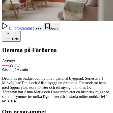
Till programmet
Spara
Dela
Hemma på Färöarna
Äventyr
29 min
Säsong 2
Avsnitt 1
Drömhus på budget och nytt liv i gammal byggnad. Seriestart. I
Miðvág har Tanja och Allan byggt sitt drömhus. Ett modernt hem
med öppna ytor, stora fönster och ett mysigt biohörn. Och i
Tórshavn har Anna Maria och Hans renoverat en historisk byggnad,
som nu rymmer tre unika lägenheter där historia möter nutid. Del 1
av 3. UR.
Om programmet