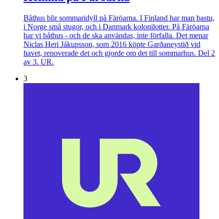
Båthus blir sommaridyll på Färöarna. I Finland har man bastu,
i Norge små stugor, och i Danmark kolonilotter. På Färöarna
har vi båthus - och de ska användas, inte förfalla. Det menar
Niclas Heri Jákupsson, som 2016 köpte Garðaneystið vid
havet, renoverade det och gjorde om det till sommarhus. Del 2
av 3. UR.
3