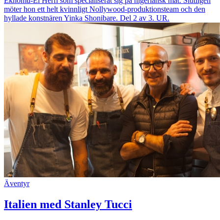
Ekhomu-El Herfi som specialiserat sig på nigeriansk mat. Slutligen
möter hon ett helt kvinnligt Nollywood-produktionsteam och den
hyllade konstnären Yinka Shonibare. Del 2 av 3. UR.
Äventyr
Italien med Stanley Tucci