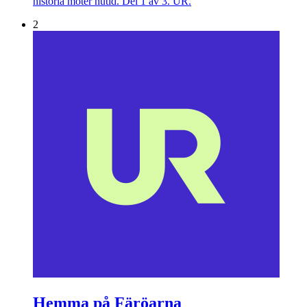
historia möter nutid. Del 1 av 3. UR.
2
Hemma på Färöarna