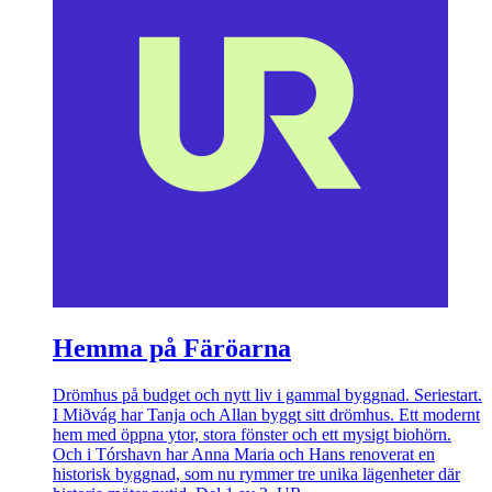
Hemma på Färöarna
Drömhus på budget och nytt liv i gammal byggnad. Seriestart.
I Miðvág har Tanja och Allan byggt sitt drömhus. Ett modernt
hem med öppna ytor, stora fönster och ett mysigt biohörn.
Och i Tórshavn har Anna Maria och Hans renoverat en
historisk byggnad, som nu rymmer tre unika lägenheter där