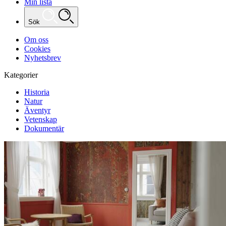
Min lista
Sök
Om oss
Cookies
Nyhetsbrev
Kategorier
Historia
Natur
Äventyr
Vetenskap
Dokumentär