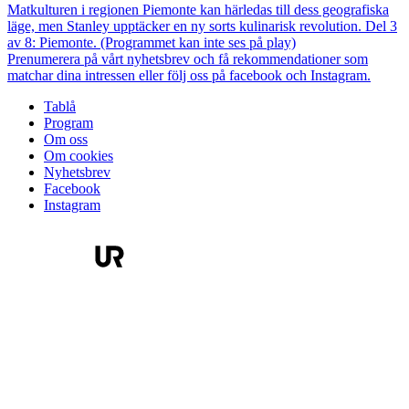
Matkulturen i regionen Piemonte kan härledas till dess geografiska
läge, men Stanley upptäcker en ny sorts kulinarisk revolution. Del 3
av 8: Piemonte. (Programmet kan inte ses på play)
Prenumerera på vårt nyhetsbrev och få rekommendationer som
matchar dina intressen eller följ oss på facebook och Instagram.
Tablå
Program
Om oss
Om cookies
Nyhetsbrev
Facebook
Instagram