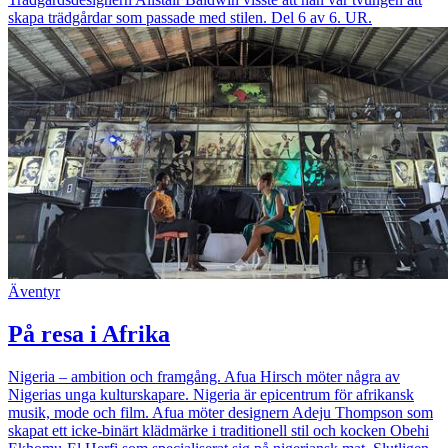
skapa trädgårdar som passade med stilen. Del 6 av 6. UR.
Äventyr
På resa i Afrika
Nigeria – ambition och framgång. Afua Hirsch möter några av
Nigerias unga kulturskapare. Nigeria är epicentrum för afrikansk
musik, mode och film. Afua möter designern Adeju Thompson som
skapat ett icke-binärt klädmärke i traditionell stil och kocken Obehi