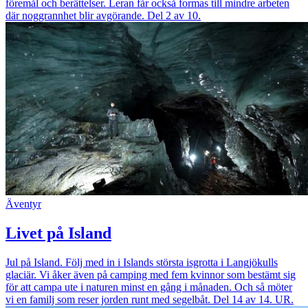
föremål och berättelser. Leran får också formas till mindre arbeten
där noggrannhet blir avgörande. Del 2 av 10.
Äventyr
Livet på Island
Jul på Island. Följ med in i Islands största isgrotta i Langjökulls
glaciär. Vi åker även på camping med fem kvinnor som bestämt sig
för att campa ute i naturen minst en gång i månaden. Och så möter
vi en familj som reser jorden runt med segelbåt. Del 14 av 14. UR.