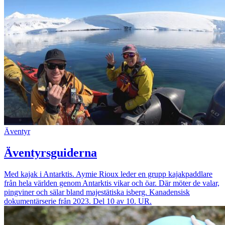
Äventyr
Äventyrsguiderna
Med kajak i Antarktis. Aymie Rioux leder en grupp kajakpaddlare
från hela världen genom Antarktis vikar och öar. Där möter de valar,
pingviner och sälar bland majestätiska isberg. Kanadensisk
dokumentärserie från 2023. Del 10 av 10. UR.