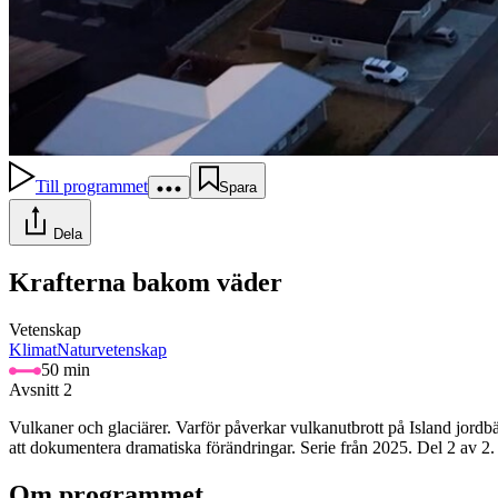
Till programmet
Spara
Dela
Krafterna bakom väder
Vetenskap
Klimat
Naturvetenskap
50 min
Avsnitt 2
Vulkaner och glaciärer. Varför påverkar vulkanutbrott på Island jordb
att dokumentera dramatiska förändringar. Serie från 2025. Del 2 av 2
Om programmet