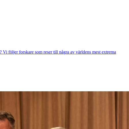
Vi följer forskare som reser till några av världens mest extrema