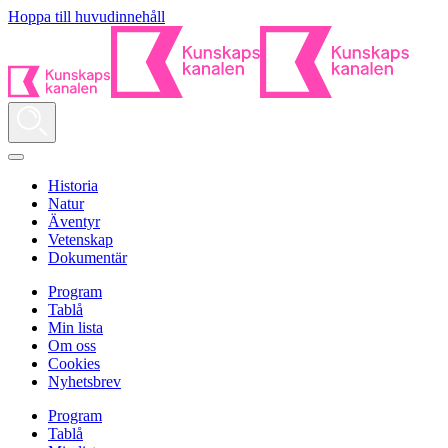
Hoppa till huvudinnehåll
Historia
Natur
Äventyr
Vetenskap
Dokumentär
Program
Tablå
Min lista
Om oss
Cookies
Nyhetsbrev
Program
Tablå