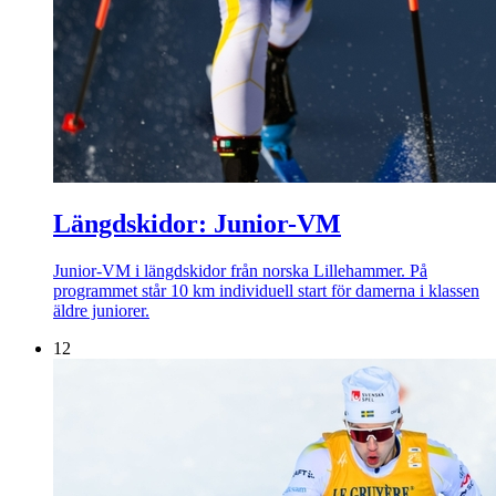
Längdskidor: Junior-VM
Junior-VM i längdskidor från norska Lillehammer. På
programmet står 10 km individuell start för damerna i klassen
äldre juniorer.
12