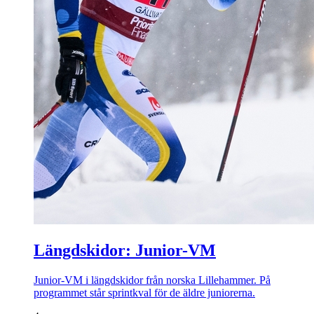
Längdskidor: Junior-VM
Junior-VM i längdskidor från norska Lillehammer. På
programmet står sprintkval för de äldre juniorerna.