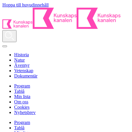
Hoppa till huvudinnehåll
Historia
Natur
Äventyr
Vetenskap
Dokumentär
Program
Tablå
Min lista
Om oss
Cookies
Nyhetsbrev
Program
Tablå