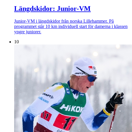
Längdskidor: Junior-VM
Junior-VM i längdskidor från norska Lillehammer. På
programmet står 10 km individuell start för damerna i klassen
yngre juniorer.
10