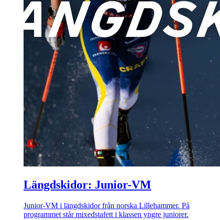
Längdskidor: Junior-VM
Junior-VM i längdskidor från norska Lillehammer. På
programmet står mixedstafett i klassen yngre juniorer.