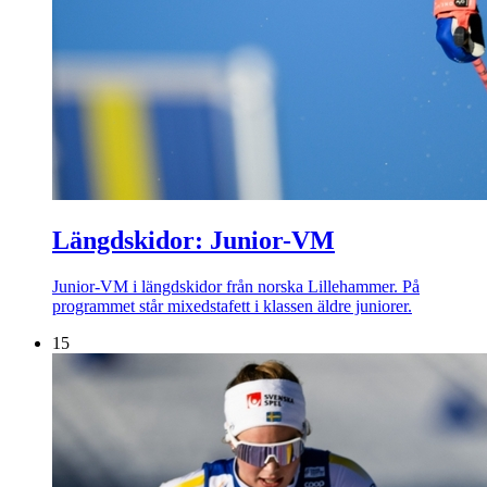
Längdskidor: Junior-VM
Junior-VM i längdskidor från norska Lillehammer. På
programmet står mixedstafett i klassen äldre juniorer.
15