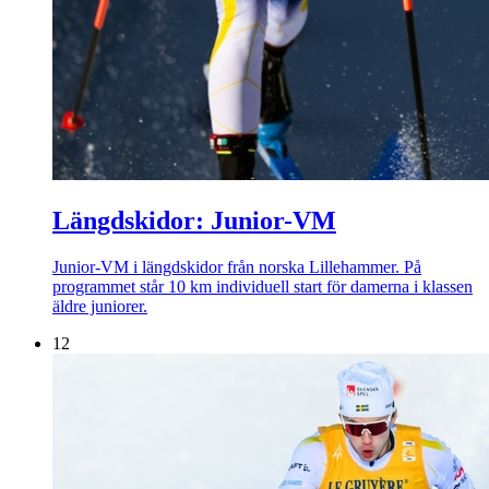
Längdskidor: Junior-VM
Junior-VM i längdskidor från norska Lillehammer. På
programmet står 10 km individuell start för damerna i klassen
äldre juniorer.
12