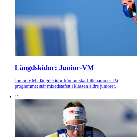
Längdskidor: Junior-VM
Junior-VM i längdskidor från norska Lillehammer. På
programmet står mixedstafett i klassen äldre juniorer.
15