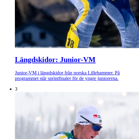
Längdskidor: Junior-VM
Junior-VM i längdskidor från norska Lillehammer. På
programmet står sprintfinaler för de yngre juniorerna.
3