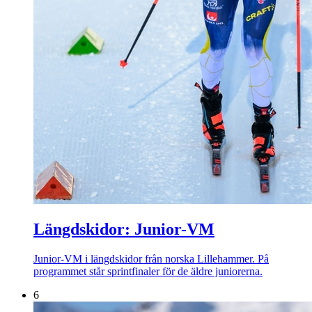
Längdskidor: Junior-VM
Junior-VM i längdskidor från norska Lillehammer. På
programmet står sprintfinaler för de äldre juniorerna.
6