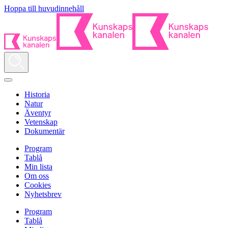
Hoppa till huvudinnehåll
Historia
Natur
Äventyr
Vetenskap
Dokumentär
Program
Tablå
Min lista
Om oss
Cookies
Nyhetsbrev
Program
Tablå