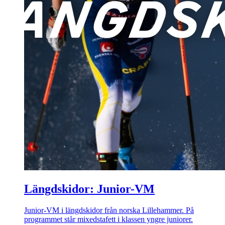
Längdskidor: Junior-VM
Junior-VM i längdskidor från norska Lillehammer. På
programmet står mixedstafett i klassen yngre juniorer.