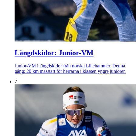
Längdskidor: Junior-VM
Junior-VM i längdskidor från norska Lillehammer. Denna
gång: 20 km masstart för herrarna i klassen yngre juniorer.
7