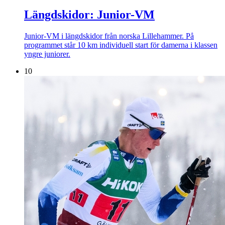
Längdskidor: Junior-VM
Junior-VM i längdskidor från norska Lillehammer. På
programmet står 10 km individuell start för damerna i klassen
yngre juniorer.
10