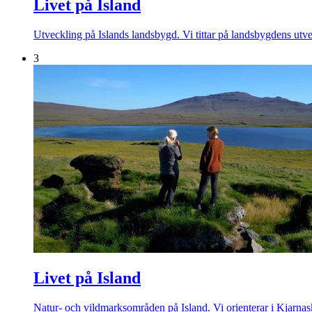
Livet på Island
Utveckling på Islands landsbygd. Vi tittar på landsbygdens utve
3
Livet på Island
Natur- och vildmarksområden på Island. Vi orienterar i Kjarnaskó