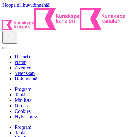
Hoppa till huvudinnehåll
Historia
Natur
Äventyr
Vetenskap
Dokumentär
Program
Tablå
Min lista
Om oss
Cookies
Nyhetsbrev
Program
Tablå