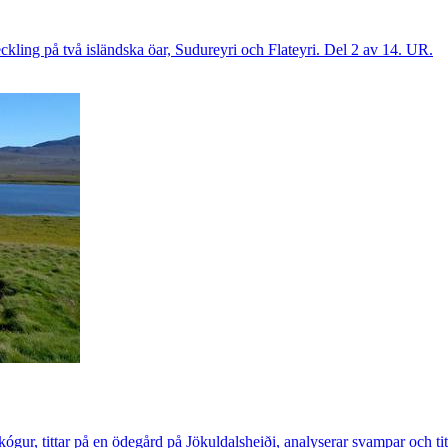
ckling på två isländska öar, Sudureyri och Flateyri. Del 2 av 14. UR.
gur, tittar på en ödegård på Jökuldalsheiði, analyserar svampar och tit