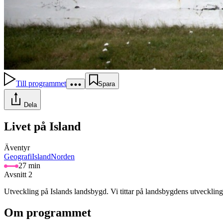
Till programmet
Spara
Dela
Livet på Island
Äventyr
Geografi
Island
Norden
27 min
Avsnitt 2
Utveckling på Islands landsbygd. Vi tittar på landsbygdens utveckling
Om programmet