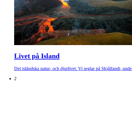
Livet på Island
Det isländska natur- och djurlivet. Vi seglar på Skjálfandi, und
2