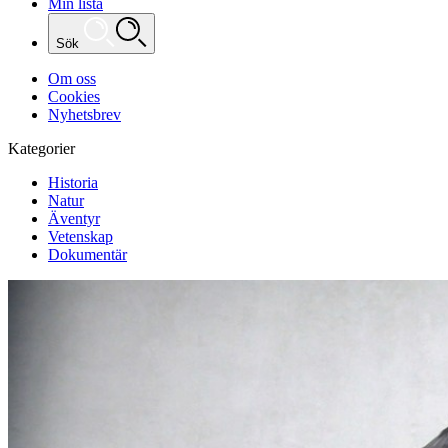
Min lista
Sök
Om oss
Cookies
Nyhetsbrev
Kategorier
Historia
Natur
Äventyr
Vetenskap
Dokumentär