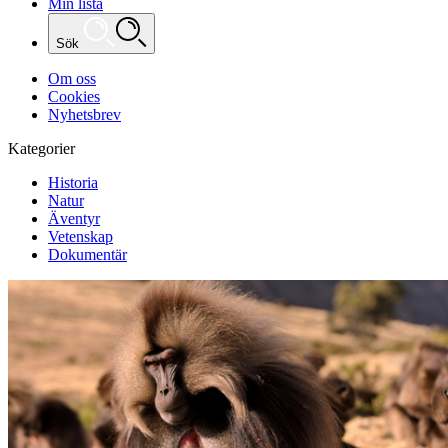
Min lista
Sök
Om oss
Cookies
Nyhetsbrev
Kategorier
Historia
Natur
Äventyr
Vetenskap
Dokumentär