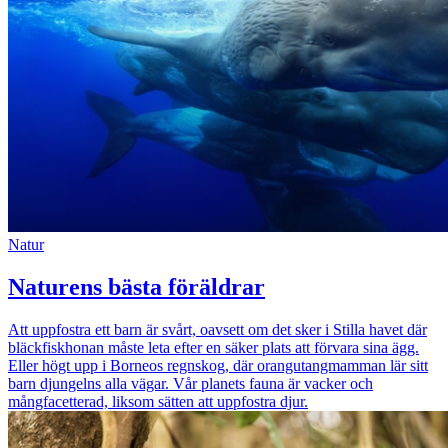
Natur
Naturens bästa föräldrar
Att uppfostra ett barn är svårt, oavsett om det sker i Stilla havet där
bläckfiskhonan måste leta efter en säker plats att förvara sina ägg.
Eller högt upp i Borneos regnskog, där orangutangmamman lär sitt
barn djungelns alla vägar. Vår planets fauna är vacker och
mångfacetterad, liksom sätten att uppfostra djur.