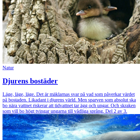
Natur
Djurens bostäder
Läge, läge, läge. Det är mäklarnas svar på vad som påverkar värdet
på bostaden. Likadant i djurens värld. Men sparven som absolut ska
bo nära vattnet riskerar att tidvattnet tar ägg och ungar. Och skraken
som vill bo högt tvingar ungarna till vådliga språng. Del 2 av 3.