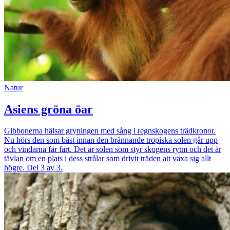
Natur
Asiens gröna öar
Gibbonerna hälsar gryningen med sång i regnskogens trädkronor.
Nu hörs den som bäst innan den brännande tropiska solen går upp
och vindarna får fart. Det är solen som styr skogens rytm och det är
tävlan om en plats i dess strålar som drivit träden att växa sig allt
högre. Del 3 av 3.