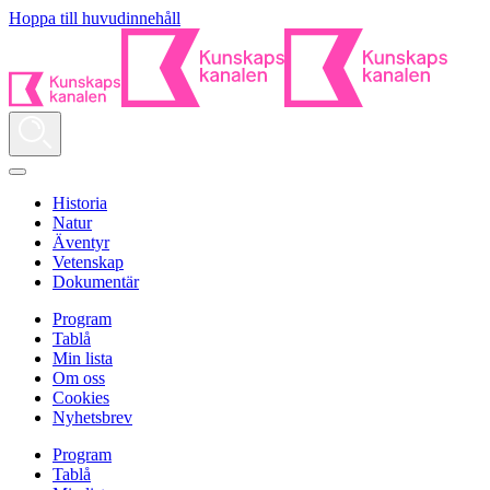
Hoppa till huvudinnehåll
Historia
Natur
Äventyr
Vetenskap
Dokumentär
Program
Tablå
Min lista
Om oss
Cookies
Nyhetsbrev
Program
Tablå