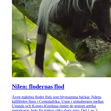
Nilen: flodernas flod
Även mäktiga floder föds som blygsamma bäckar. Nilens
källflöden finns i Centralafrika. Uppe i gränsbergen mellan
Uganda och Kongo-Kinshasa rinner de genom artrika
regnskogar, hem för tretton olika slags apor. Del 1 av 3.