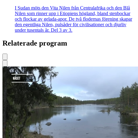
I Sudan möts den Vita Nilen från Centralafrika och den Blå
Nilen som rinner upp i Etiopiens högland, bland stenbockar
och flockar av gelada-apor. De två flodernas förening skapar
den egentliga Nilen, pulsåder för civilisationer och djurliv
under tusentals år. Del 3 av 3.
Relaterade program