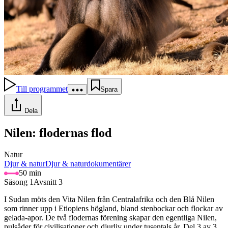
Till programmet
Spara
Dela
Nilen: flodernas flod
Natur
Djur & natur
Djur & naturdokumentärer
50 min
Säsong 1
Avsnitt 3
I Sudan möts den Vita Nilen från Centralafrika och den Blå Nilen
som rinner upp i Etiopiens högland, bland stenbockar och flockar av
gelada-apor. De två flodernas förening skapar den egentliga Nilen,
pulsåder för civilisationer och djurliv under tusentals år. Del 3 av 3.