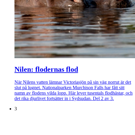
Nilen: flodernas flod
När Nilens vatten lämnar Victoriasjön på sin väg norrut är det
slut på lugnet. Nationalparken Murchison Falls har fått sitt
namn av flodens vilda lopp. Här lever tusentals flodhästar, och
det rika djurlivet fortsätter in i Sydsudan. Del 2 av 3.
3