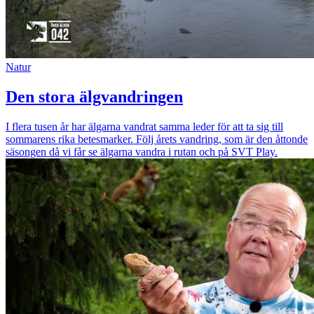
Natur
Den stora älgvandringen
I flera tusen år har älgarna vandrat samma leder för att ta sig till
sommarens rika betesmarker. Följ årets vandring, som är den åttonde
säsongen då vi får se älgarna vandra i rutan och på SVT Play.