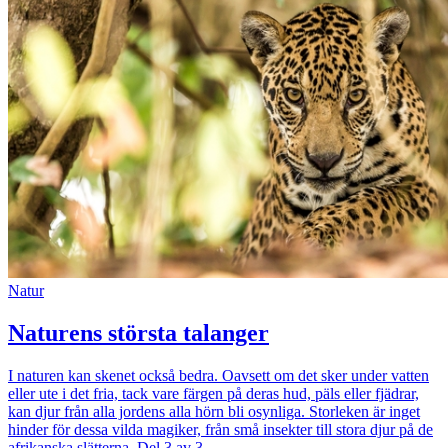
Natur
Naturens största talanger
I naturen kan skenet också bedra. Oavsett om det sker under vatten
eller ute i det fria, tack vare färgen på deras hud, päls eller fjädrar,
kan djur från alla jordens alla hörn bli osynliga. Storleken är inget
hinder för dessa vilda magiker, från små insekter till stora djur på de
afrikanska slätterna. Del 3 av 3.