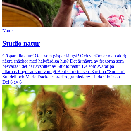
Natur
Studio natur
Gäspar alla djur? Och vem gäspar längst? Och varför ser man aldrig
några snäckor med halvfärdiga hus? Det är några av frågorna som
besvaras i det här avsnittet av Studio natur. De som svarar på
tittarnas frågor är som vanligt Bent Christensen. Kristina “Snuttan”
Sundell och Marie Dacke. <br/>Programledare: Linda Olofsson.
Del 6 av 6