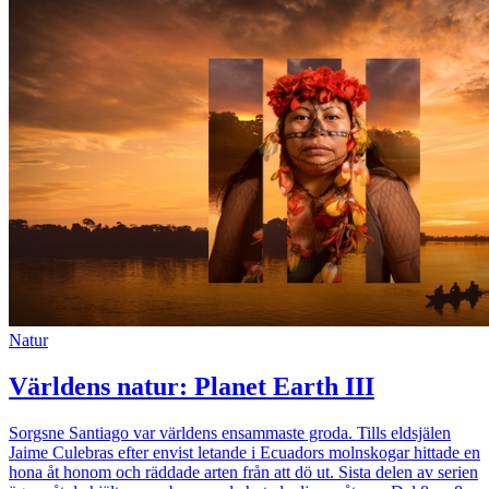
Natur
Världens natur: Planet Earth III
Sorgsne Santiago var världens ensammaste groda. Tills eldsjälen
Jaime Culebras efter envist letande i Ecuadors molnskogar hittade en
hona åt honom och räddade arten från att dö ut. Sista delen av serien