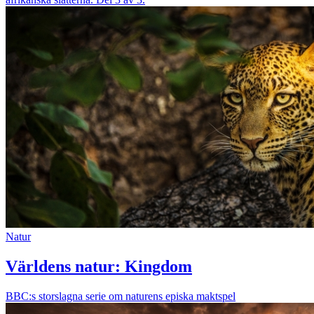
Natur
Världens natur: Kingdom
BBC:s storslagna serie om naturens episka maktspel