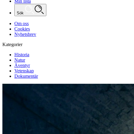
Min lista
Sök
Om oss
Cookies
Nyhetsbrev
Kategorier
Historia
Natur
Äventyr
Vetenskap
Dokumentär