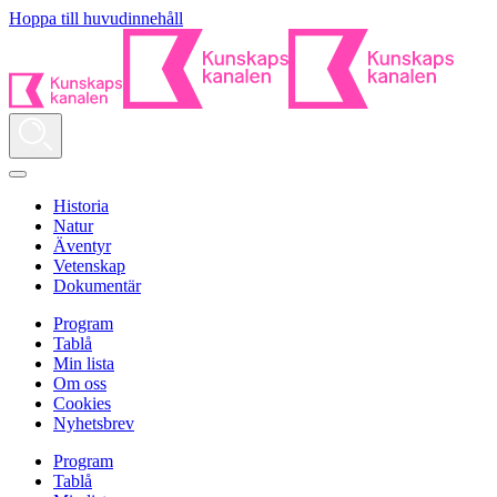
Hoppa till huvudinnehåll
Historia
Natur
Äventyr
Vetenskap
Dokumentär
Program
Tablå
Min lista
Om oss
Cookies
Nyhetsbrev
Program
Tablå