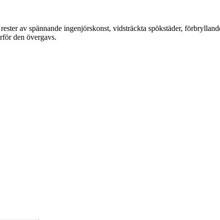
rester av spännande ingenjörskonst, vidsträckta spökstäder, förbryllande
arför den övergavs.