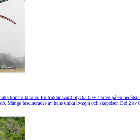
ika konstruktioner. En fruktansvärd olycka blev starten på en nedåtspira
stö. Många fascinerades av hans unika livssyn och skapelser. Del 2 av 