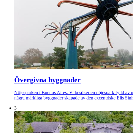
Övergivna byggnader
Nöjesparken i Buenos Aires. Vi besöker en nöjespark fylld av un
några märkliga byggnader skapade av den excentriske Elis Sini
3