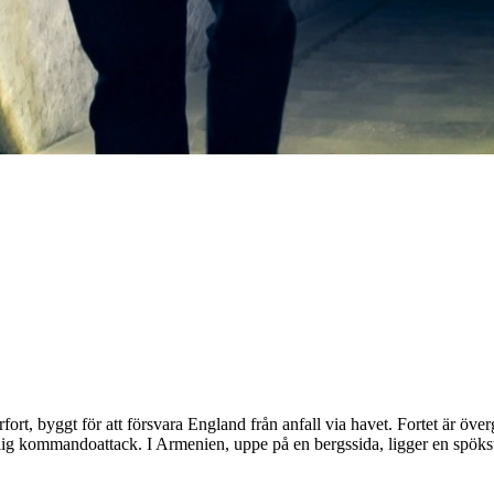
ärfort, byggt för att försvara England från anfall via havet. Fortet är ö
emlig kommandoattack. I Armenien, uppe på en bergssida, ligger en spök