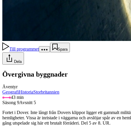
Till programmet
Spara
Dela
Övergivna byggnader
Äventyr
Geografi
Historia
Storbritannien
43 min
Säsong 9
Avsnitt 5
Fortet i Dover. Inte långt från Dovers klippor ligger ett gammalt milit
hemligheter. Vissa är inristade i väggarna och avslöjar spår av en h
gång utspelade sig här ett brutalt förräderi. Del 5 av 8. UR.