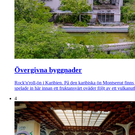
Övergivna byggnader
Rock'n'roll-ön i Karibien. På den karibiska ön Montserrat finns
spelade in här innan ett fruktansvärt oväder följt av ett vulkan
4