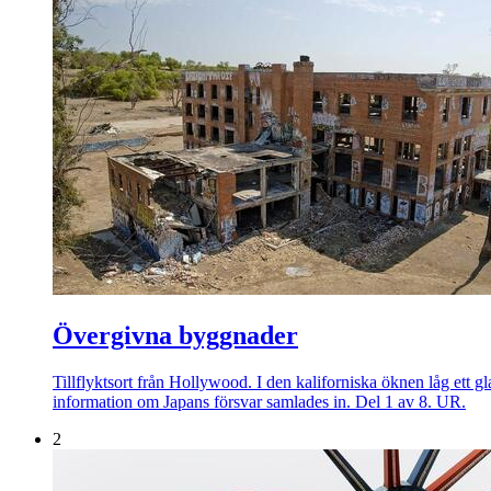
Övergivna byggnader
Tillflyktsort från Hollywood. I den kaliforniska öknen låg ett g
information om Japans försvar samlades in. Del 1 av 8. UR.
2