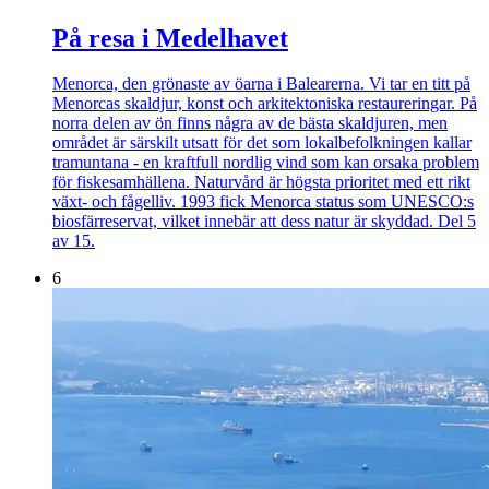
På resa i Medelhavet
Menorca, den grönaste av öarna i Balearerna. Vi tar en titt på
Menorcas skaldjur, konst och arkitektoniska restaureringar. På
norra delen av ön finns några av de bästa skaldjuren, men
området är särskilt utsatt för det som lokalbefolkningen kallar
tramuntana - en kraftfull nordlig vind som kan orsaka problem
för fiskesamhällena. Naturvård är högsta prioritet med ett rikt
växt- och fågelliv. 1993 fick Menorca status som UNESCO:s
biosfärreservat, vilket innebär att dess natur är skyddad. Del 5
av 15.
6