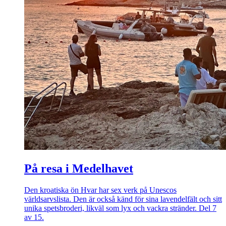
På resa i Medelhavet
Den kroatiska ön Hvar har sex verk på Unescos
världsarvslista. Den är också känd för sina lavendelfält och sitt
unika spetsbroderi, likväl som lyx och vackra stränder. Del 7
av 15.