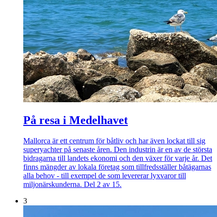
På resa i Medelhavet
Mallorca är ett centrum för båtliv och har även lockat till sig
superyachter på senaste åren. Den industrin är en av de största
bidragarna till landets ekonomi och den växer för varje år. Det
finns mängder av lokala företag som tillfredsställer båtägarnas
alla behov - till exempel de som levererar lyxvaror till
miljonärskunderna. Del 2 av 15.
3