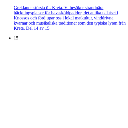
Greklands största ö - Kreta. Vi besöker strandnära
häckningsplatser för havssköldpaddor, det antika palatset i
Knossos och fördjupar oss i lokal matkultur, vinddrivna
kvarnar och musikaliska traditioner som den typiska lyran från
Kreta. Del 14 av 15.
15