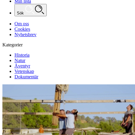
Min lista
Sök
Om oss
Cookies
Nyhetsbrev
Kategorier
Historia
Natur
Äventyr
Vetenskap
Dokumentär