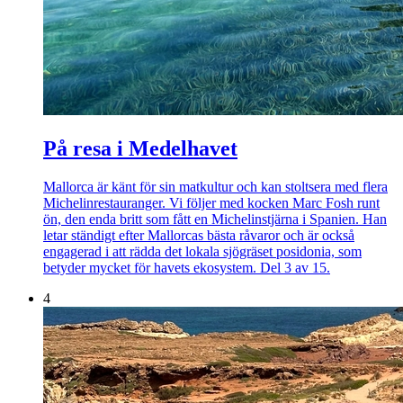
På resa i Medelhavet
Mallorca är känt för sin matkultur och kan stoltsera med flera
Michelinrestauranger. Vi följer med kocken Marc Fosh runt
ön, den enda britt som fått en Michelinstjärna i Spanien. Han
letar ständigt efter Mallorcas bästa råvaror och är också
engagerad i att rädda det lokala sjögräset posidonia, som
betyder mycket för havets ekosystem. Del 3 av 15.
4