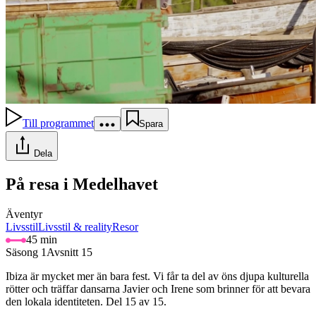
Till programmet
Spara
Dela
På resa i Medelhavet
Äventyr
Livsstil
Livsstil & reality
Resor
45 min
Säsong 1
Avsnitt 15
Ibiza är mycket mer än bara fest. Vi får ta del av öns djupa kulturella
rötter och träffar dansarna Javier och Irene som brinner för att bevara
den lokala identiteten. Del 15 av 15.