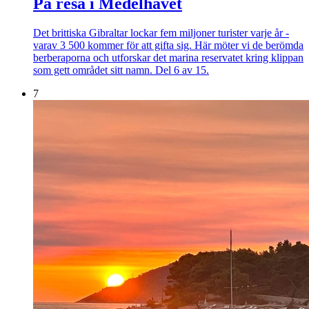
På resa i Medelhavet
Det brittiska Gibraltar lockar fem miljoner turister varje år -
varav 3 500 kommer för att gifta sig. Här möter vi de berömda
berberaporna och utforskar det marina reservatet kring klippan
som gett området sitt namn. Del 6 av 15.
7