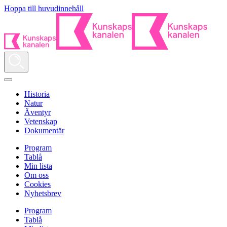
Hoppa till huvudinnehåll
Historia
Natur
Äventyr
Vetenskap
Dokumentär
Program
Tablå
Min lista
Om oss
Cookies
Nyhetsbrev
Program
Tablå