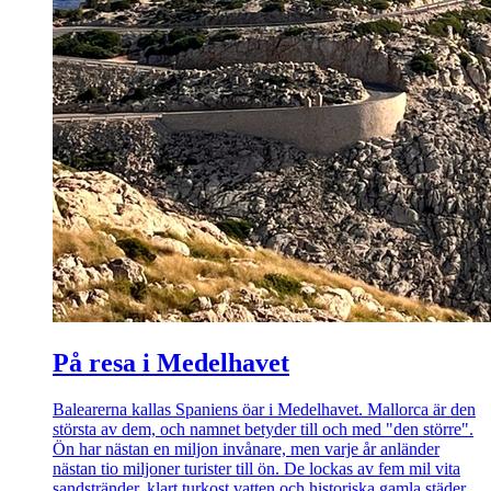
På resa i Medelhavet
Balearerna kallas Spaniens öar i Medelhavet. Mallorca är den
största av dem, och namnet betyder till och med "den större".
Ön har nästan en miljon invånare, men varje år anländer
nästan tio miljoner turister till ön. De lockas av fem mil vita
sandstränder, klart turkost vatten och historiska gamla städer.