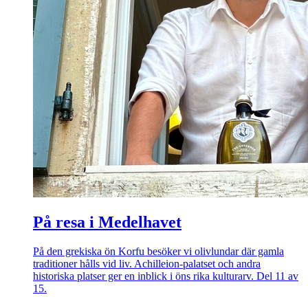
På resa i Medelhavet
På den grekiska ön Korfu besöker vi olivlundar där gamla
traditioner hålls vid liv. Achilleion-palatset och andra
historiska platser ger en inblick i öns rika kulturarv. Del 11 av
15.