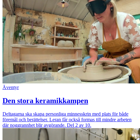
Äventyr
Den stora keramikkampen
Deltagarna ska skapa personliga minnesskrin med plats för både
föremål och berättelser. Leran får också formas till mindre arbeten
där noggrannhet blir avgörande. Del 2 av 10.