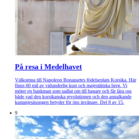
På resa i Medelhavet
Välkomna till Napoleon Bonapartes födelseplats Korsika. Här
finns 60 mil av vidunderlig kust och majestätiska berg. Vi
möter en bankman som sadlat om till bagare och får lära oss
både vad den korsikanska revolutionen och den annalkande
kastanjesäsongen betyder för öns invånare. Del 8 av 15.
9