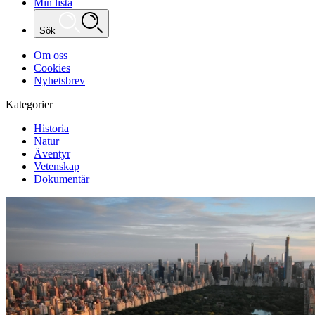
Min lista
Sök
Om oss
Cookies
Nyhetsbrev
Kategorier
Historia
Natur
Äventyr
Vetenskap
Dokumentär