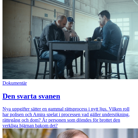
Dokumentär
Den svarta svanen
Nya uppgifter sätter en gammal rättsprocess i nytt ljus. Vilken roll
har polisen och Amira spelat i processen vad gäller undersökning,
rättegång och dom? Är personen som dömdes för brottet den
verkliga hjärnan bakom det?