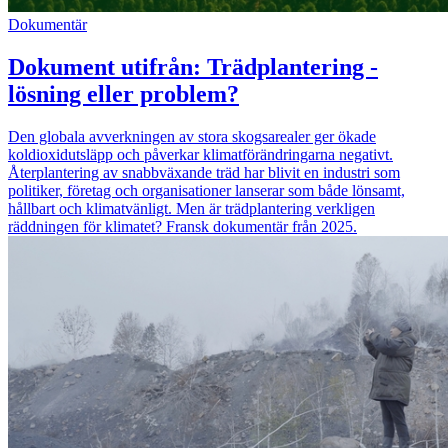
Dokumentär
Dokument utifrån: Trädplantering -
lösning eller problem?
Den globala avverkningen av stora skogsarealer ger ökade
koldioxidutsläpp och påverkar klimatförändringarna negativt.
Återplantering av snabbväxande träd har blivit en industri som
politiker, företag och organisationer lanserar som både lönsamt,
hållbart och klimatvänligt. Men är trädplantering verkligen
räddningen för klimatet? Fransk dokumentär från 2025.