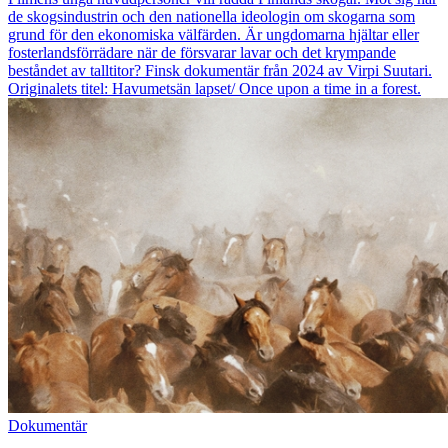
de skogsindustrin och den nationella ideologin om skogarna som
grund för den ekonomiska välfärden. Är ungdomarna hjältar eller
fosterlandsförrädare när de försvarar lavar och det krympande
beståndet av talltitor? Finsk dokumentär från 2024 av Virpi Suutari.
Originalets titel: Havumetsän lapset/ Once upon a time in a forest.
Dokumentär