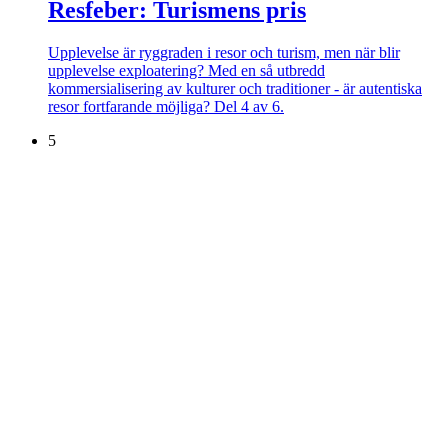
Resfeber: Turismens pris
Upplevelse är ryggraden i resor och turism, men när blir
upplevelse exploatering? Med en så utbredd
kommersialisering av kulturer och traditioner - är autentiska
resor fortfarande möjliga? Del 4 av 6.
5