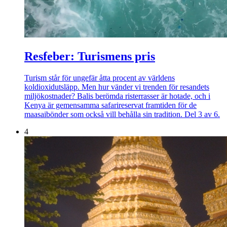
Resfeber: Turismens pris
Turism står för ungefär åtta procent av världens
koldioxidutsläpp. Men hur vänder vi trenden för resandets
miljökostnader? Balis berömda risterrasser är hotade, och i
Kenya är gemensamma safarireservat framtiden för de
maasaibönder som också vill behålla sin tradition. Del 3 av 6.
4