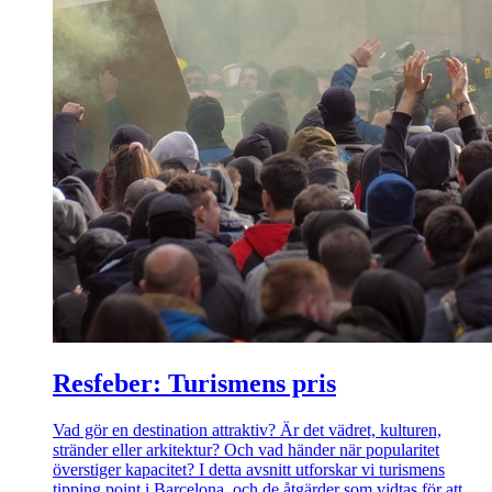
Resfeber: Turismens pris
Vad gör en destination attraktiv? Är det vädret, kulturen,
stränder eller arkitektur? Och vad händer när popularitet
överstiger kapacitet? I detta avsnitt utforskar vi turismens
tipping point i Barcelona, och de åtgärder som vidtas för att