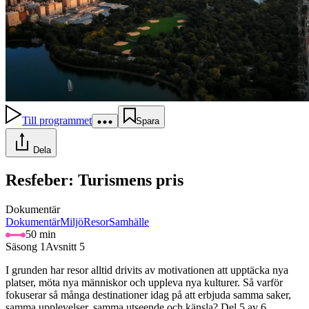
Till programmet
Spara
Dela
Resfeber: Turismens pris
Dokumentär
Dokumentär
Miljö
Resor
Samhälle
50 min
Säsong 1
Avsnitt 5
I grunden har resor alltid drivits av motivationen att upptäcka nya
platser, möta nya människor och uppleva nya kulturer. Så varför
fokuserar så många destinationer idag på att erbjuda samma saker,
samma upplevelser, samma utseende och känsla? Del 5 av 6.