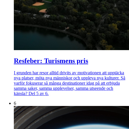
Resfeber: Turismens pris
I grunden har resor alltid drivits av motivationen att upptäcka
nya platser, möta nya människor och uppleva nya kulturer. Så
varför fokuserar så många destinationer idag på att erbjuda
samma saker, samma upplevelser, samma utseende och
känsla? Del 5 av 6.
6