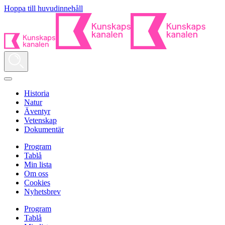
Hoppa till huvudinnehåll
Historia
Natur
Äventyr
Vetenskap
Dokumentär
Program
Tablå
Min lista
Om oss
Cookies
Nyhetsbrev
Program
Tablå