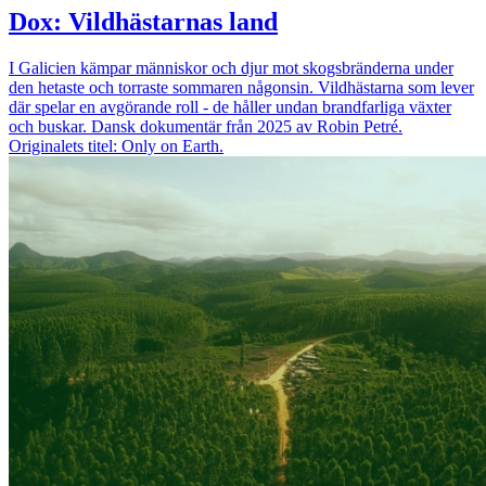
Dox: Vildhästarnas land
I Galicien kämpar människor och djur mot skogsbränderna under
den hetaste och torraste sommaren någonsin. Vildhästarna som lever
där spelar en avgörande roll - de håller undan brandfarliga växter
och buskar. Dansk dokumentär från 2025 av Robin Petré.
Originalets titel: Only on Earth.