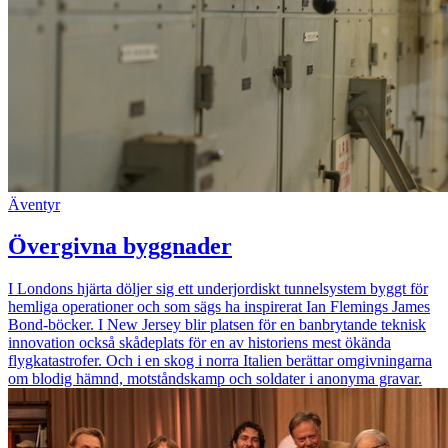
Äventyr
Övergivna byggnader
I Londons hjärta döljer sig ett underjordiskt tunnelsystem byggt för
hemliga operationer och som sägs ha inspirerat Ian Flemings James
Bond-böcker. I New Jersey blir platsen för en banbrytande teknisk
innovation också skådeplats för en av historiens mest ökända
flygkatastrofer. Och i en skog i norra Italien berättar omgivningarna
om blodig hämnd, motståndskamp och soldater i anonyma gravar.