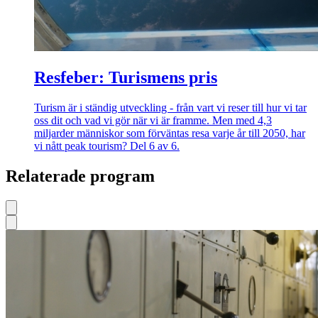
Resfeber: Turismens pris
Turism är i ständig utveckling - från vart vi reser till hur vi tar
oss dit och vad vi gör när vi är framme. Men med 4,3
miljarder människor som förväntas resa varje år till 2050, har
vi nått peak tourism? Del 6 av 6.
Relaterade program