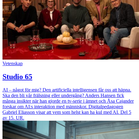
Vetenskap
Studio 65
AI – något för mig? Den artificiella intelligensen får oss att häpna.
Ska den bli vår frälsning eller undergång? Anders Hansen fick
många insikter när han gjorde en tv-serie i ämnet och Åsa Cajander
forskar om AI:s interaktion med människor. Digitalpedagogen
Gabriel Eliasson visar att vem som helst kan ha kul med AI. Del 5
av 15. UR.