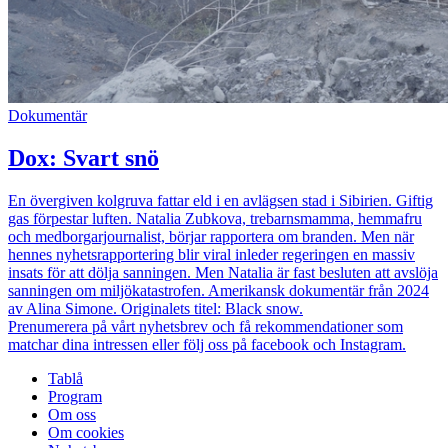
Dokumentär
Dox: Svart snö
En övergiven kolgruva fattar eld i en avlägsen stad i Sibirien. Giftig
gas förpestar luften. Natalia Zubkova, trebarnsmamma, hemmafru
och medborgarjournalist, börjar rapportera om branden. Men när
hennes nyhetsrapportering blir viral inleder regeringen en massiv
insats för att dölja sanningen. Men Natalia är fast besluten att avslöja
sanningen om miljökatastrofen. Amerikansk dokumentär från 2024
av Alina Simone. Originalets titel: Black snow.
Prenumerera på vårt nyhetsbrev och få rekommendationer som
matchar dina intressen eller följ oss på facebook och Instagram.
Tablå
Program
Om oss
Om cookies