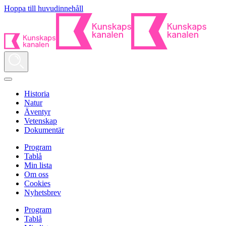
Hoppa till huvudinnehåll
Historia
Natur
Äventyr
Vetenskap
Dokumentär
Program
Tablå
Min lista
Om oss
Cookies
Nyhetsbrev
Program
Tablå