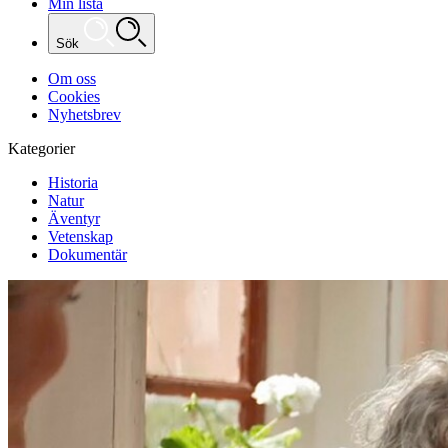
Min lista
Sök
Om oss
Cookies
Nyhetsbrev
Kategorier
Historia
Natur
Äventyr
Vetenskap
Dokumentär