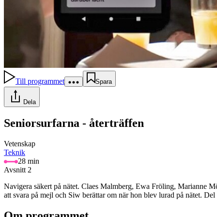
Till programmet
Spara
Dela
Seniorsurfarna - återträffen
Vetenskap
Teknik
28 min
Avsnitt 2
Navigera säkert på nätet. Claes Malmberg, Ewa Fröling, Marianne Mörc
att svara på mejl och Siw berättar om när hon blev lurad på nätet. Del
Om programmet