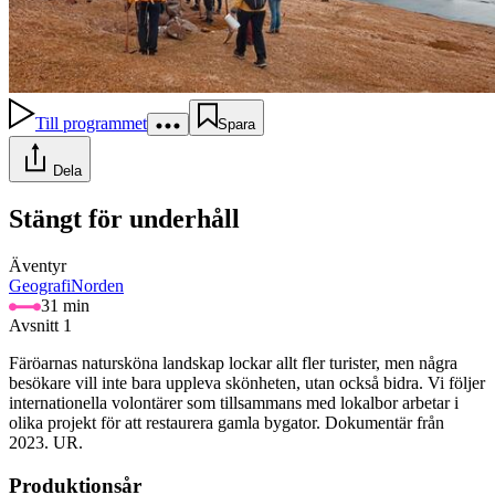
Till programmet
Spara
Dela
Stängt för underhåll
Äventyr
Geografi
Norden
31 min
Avsnitt 1
Färöarnas natursköna landskap lockar allt fler turister, men några
besökare vill inte bara uppleva skönheten, utan också bidra. Vi följer
internationella volontärer som tillsammans med lokalbor arbetar i
olika projekt för att restaurera gamla bygator. Dokumentär från
2023. UR.
Produktionsår