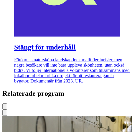
Stängt för underhåll
Färöarnas natursköna landskap lockar allt fler turister, men
några besökare vill inte bara uppleva skönheten, utan också
bidra. Vi följer internationella volontärer som tillsammans med
lokalbor arbetar i olika projekt för att restaurera gamla
bygator. Dokumentär från 2023. UR.
Relaterade program