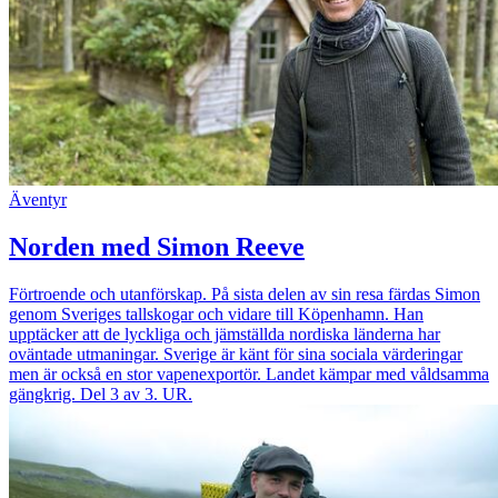
Äventyr
Norden med Simon Reeve
Förtroende och utanförskap. På sista delen av sin resa färdas Simon
genom Sveriges tallskogar och vidare till Köpenhamn. Han
upptäcker att de lyckliga och jämställda nordiska länderna har
oväntade utmaningar. Sverige är känt för sina sociala värderingar
men är också en stor vapenexportör. Landet kämpar med våldsamma
gängkrig. Del 3 av 3. UR.