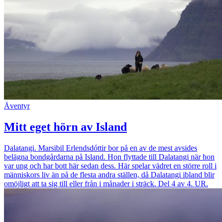
Äventyr
Mitt eget hörn av Island
Dalatangi. Marsibil Erlendsdóttir bor på en av de mest avsides
belägna bondgårdarna på Island. Hon flyttade till Dalatangi när hon
var ung och har bott här sedan dess. Här spelar vädret en större roll i
människors liv än på de flesta andra ställen, då Dalatangi ibland blir
omöjligt att ta sig till eller från i månader i sträck. Del 4 av 4. UR.