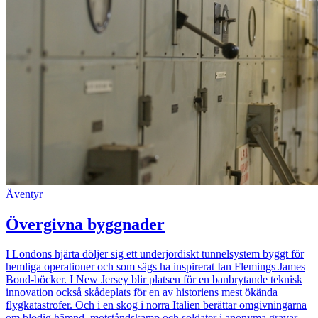
Äventyr
Övergivna byggnader
I Londons hjärta döljer sig ett underjordiskt tunnelsystem byggt för
hemliga operationer och som sägs ha inspirerat Ian Flemings James
Bond-böcker. I New Jersey blir platsen för en banbrytande teknisk
innovation också skådeplats för en av historiens mest ökända
flygkatastrofer. Och i en skog i norra Italien berättar omgivningarna
om blodig hämnd, motståndskamp och soldater i anonyma gravar.