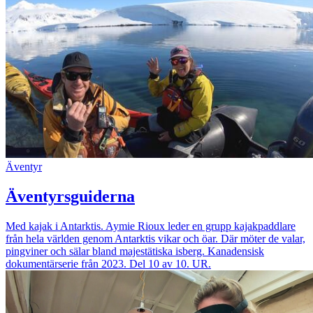
Äventyr
Äventyrsguiderna
Med kajak i Antarktis. Aymie Rioux leder en grupp kajakpaddlare
från hela världen genom Antarktis vikar och öar. Där möter de valar,
pingviner och sälar bland majestätiska isberg. Kanadensisk
dokumentärserie från 2023. Del 10 av 10. UR.