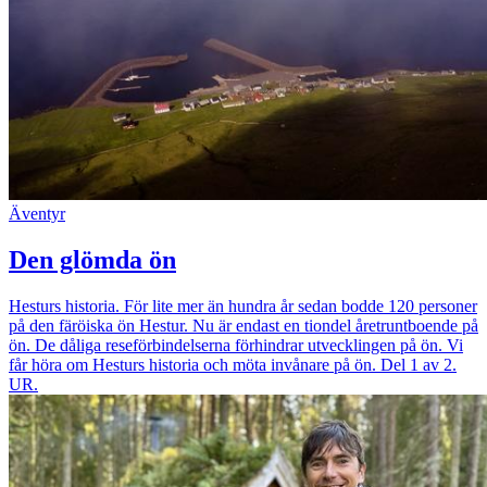
Äventyr
Den glömda ön
Hesturs historia. För lite mer än hundra år sedan bodde 120 personer
på den färöiska ön Hestur. Nu är endast en tiondel åretruntboende på
ön. De dåliga reseförbindelserna förhindrar utvecklingen på ön. Vi
får höra om Hesturs historia och möta invånare på ön. Del 1 av 2.
UR.