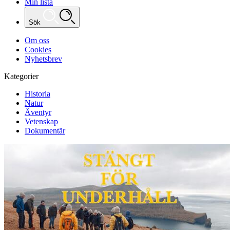
Min lista
Sök
Om oss
Cookies
Nyhetsbrev
Kategorier
Historia
Natur
Äventyr
Vetenskap
Dokumentär