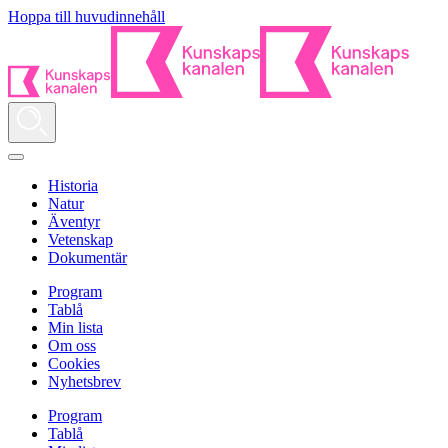
Hoppa till huvudinnehåll
Historia
Natur
Äventyr
Vetenskap
Dokumentär
Program
Tablå
Min lista
Om oss
Cookies
Nyhetsbrev
Program
Tablå