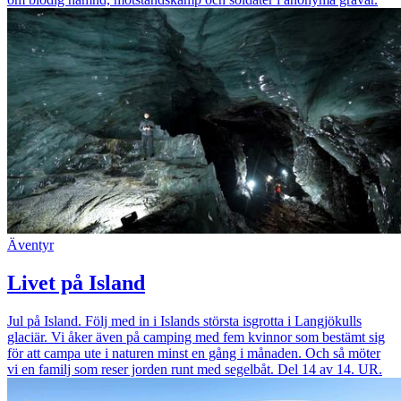
Äventyr
Livet på Island
Jul på Island. Följ med in i Islands största isgrotta i Langjökulls
glaciär. Vi åker även på camping med fem kvinnor som bestämt sig
för att campa ute i naturen minst en gång i månaden. Och så möter
vi en familj som reser jorden runt med segelbåt. Del 14 av 14. UR.