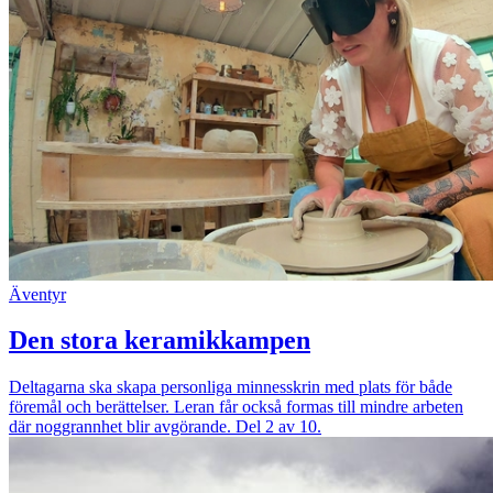
Äventyr
Den stora keramikkampen
Deltagarna ska skapa personliga minnesskrin med plats för både
föremål och berättelser. Leran får också formas till mindre arbeten
där noggrannhet blir avgörande. Del 2 av 10.