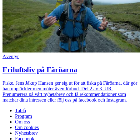
Äventyr
Friluftsliv på Färöarna
Fiske. Jens Jákup Hansen ger sig ut för att fiska på Färöarna, där gör
han upptäckter men möter även förbud. Del 2 av 3. UR.
Prenumerera på vårt nyhetsbrev och få rekommendationer som
matchar dina intressen eller följ oss på facebook och Instagram.
Tablå
Program
Om oss
Om cookies
Nyhetsbrev
Facebook