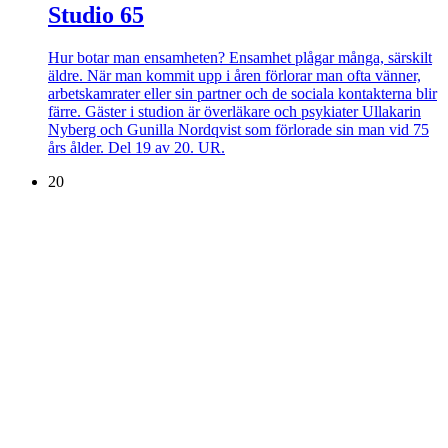
Studio 65
Hur botar man ensamheten? Ensamhet plågar många, särskilt
äldre. När man kommit upp i åren förlorar man ofta vänner,
arbetskamrater eller sin partner och de sociala kontakterna blir
färre. Gäster i studion är överläkare och psykiater Ullakarin
Nyberg och Gunilla Nordqvist som förlorade sin man vid 75
års ålder. Del 19 av 20. UR.
20