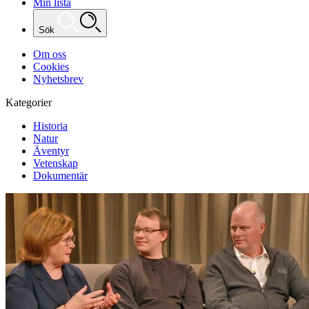
Min lista
Sök
Om oss
Cookies
Nyhetsbrev
Kategorier
Historia
Natur
Äventyr
Vetenskap
Dokumentär