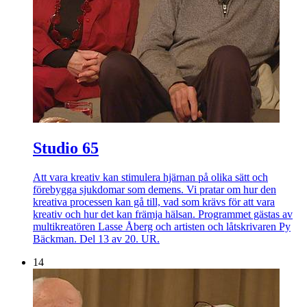
Studio 65
Att vara kreativ kan stimulera hjärnan på olika sätt och
förebygga sjukdomar som demens. Vi pratar om hur den
kreativa processen kan gå till, vad som krävs för att vara
kreativ och hur det kan främja hälsan. Programmet gästas av
multikreatören Lasse Åberg och artisten och låtskrivaren Py
Bäckman. Del 13 av 20. UR.
14