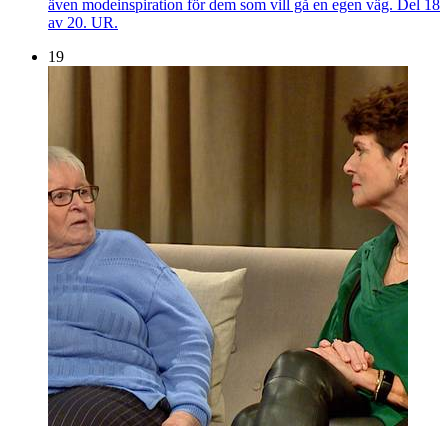
även modeinspiration för dem som vill gå en egen väg. Del 18
av 20. UR.
19