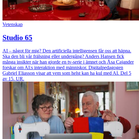
Vetenskap
Studio 65
AI – något för mig? Den artificiella intelligensen får oss att häpna.
Ska den bli vår frälsning eller undergång? Anders Hansen fick
många insikter när han gjorde en tv-serie i ämnet och Åsa Cajander
forskar om AI:s interaktion med människor. Digitalpedagogen
Gabriel Eliasson visar att vem som helst kan ha kul med AI. Del 5
av 15. UR.