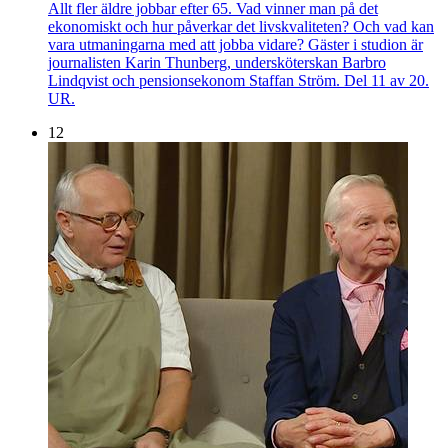
Allt fler äldre jobbar efter 65. Vad vinner man på det
ekonomiskt och hur påverkar det livskvaliteten? Och vad kan
vara utmaningarna med att jobba vidare? Gäster i studion är
journalisten Karin Thunberg, undersköterskan Barbro
Lindqvist och pensionsekonom Staffan Ström. Del 11 av 20.
UR.
12