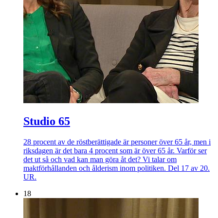
Studio 65
28 procent av de röstberättigade är personer över 65 år, men i
riksdagen är det bara 4 procent som är över 65 år. Varför ser
det ut så och vad kan man göra åt det? Vi talar om
maktförhållanden och ålderism inom politiken. Del 17 av 20.
UR.
18