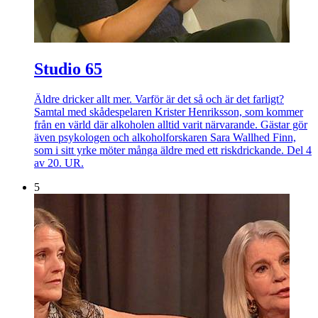
Studio 65
Äldre dricker allt mer. Varför är det så och är det farligt?
Samtal med skådespelaren Krister Henriksson, som kommer
från en värld där alkoholen alltid varit närvarande. Gästar gör
även psykologen och alkoholforskaren Sara Wallhed Finn,
som i sitt yrke möter många äldre med ett riskdrickande. Del 4
av 20. UR.
5