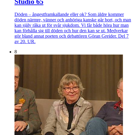
Studio 65
Döden – ångestframkallande eller ok? Som äldre kommer
döden närmre, vänner och anhöriga kanske går bort, och man
kan själv råka ut för svår sjukdom. Vi får både höra hur man
kan förhålla sig till döden och hur den kan se ut. Medverkar
gör bland annat poeten och debattören Göran Greider. Del 7
av 20. UR.
8