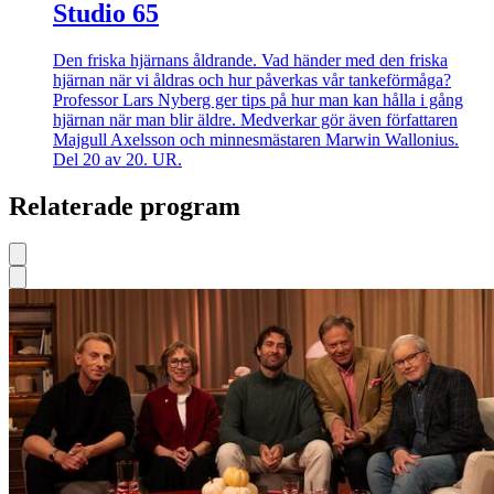
Studio 65
Den friska hjärnans åldrande. Vad händer med den friska
hjärnan när vi åldras och hur påverkas vår tankeförmåga?
Professor Lars Nyberg ger tips på hur man kan hålla i gång
hjärnan när man blir äldre. Medverkar gör även författaren
Majgull Axelsson och minnesmästaren Marwin Wallonius.
Del 20 av 20. UR.
Relaterade program