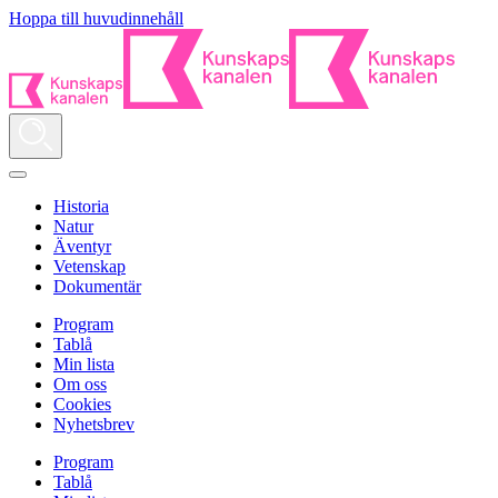
Hoppa till huvudinnehåll
Historia
Natur
Äventyr
Vetenskap
Dokumentär
Program
Tablå
Min lista
Om oss
Cookies
Nyhetsbrev
Program
Tablå