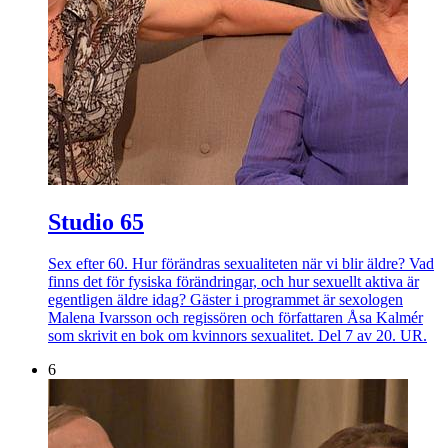
Studio 65
Sex efter 60. Hur förändras sexualiteten när vi blir äldre? Vad
finns det för fysiska förändringar, och hur sexuellt aktiva är
egentligen äldre idag? Gäster i programmet är sexologen
Malena Ivarsson och regissören och författaren Åsa Kalmér
som skrivit en bok om kvinnors sexualitet. Del 7 av 20. UR.
6