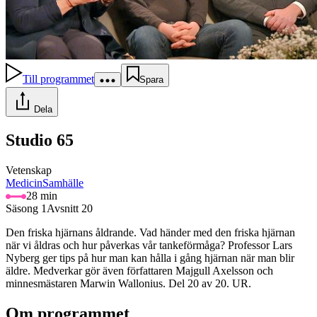
Till programmet
Spara
Dela
Studio 65
Vetenskap
Medicin
Samhälle
28 min
Säsong 1
Avsnitt 20
Den friska hjärnans åldrande. Vad händer med den friska hjärnan
när vi åldras och hur påverkas vår tankeförmåga? Professor Lars
Nyberg ger tips på hur man kan hålla i gång hjärnan när man blir
äldre. Medverkar gör även författaren Majgull Axelsson och
minnesmästaren Marwin Wallonius. Del 20 av 20. UR.
Om programmet