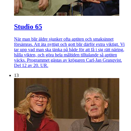
Studio 65
När man blir äldre sjunker ofta aptiten och smaksinnet
försämras. Att äta nyttigt och gott blir därför extra viktigt. Vi
tar upp vad man ska tänka på både för att få i sig rätt näring,
hålla vikten, och göra hela måltiden tilltalande så aptiten
väcks. Programmet gästas av krögaren Carl-Jan Granqvist.
Del 12 av 20. UR.
13