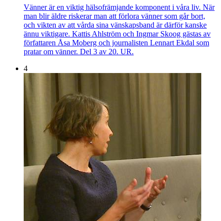
Vänner är en viktig hälsofrämjande komponent i våra liv. När
man blir äldre riskerar man att förlora vänner som går bort,
och vikten av att vårda sina vänskapsband är därför kanske
ännu viktigare. Kattis Ahlström och Ingmar Skoog gästas av
författaren Åsa Moberg och journalisten Lennart Ekdal som
pratar om vänner. Del 3 av 20. UR.
4