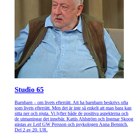
Studio 65
Barnbarn – om livets efterrätt. Att ha barnbarn beskrivs ofta
som livets efterrätt. Men det är inte så enkelt att man bara kan
sitta ner och njuta. Vi lyfter både de positiva aspekterna och
de utmaningar det innebär. Kattis Ahlström och Ingmar Skoog
gästas av Leif GW Persson och psykologen Anna Bennich.
Del 2 av 20. UR.