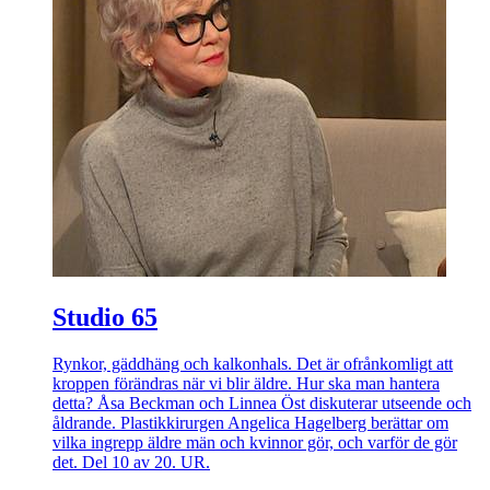
Studio 65
Rynkor, gäddhäng och kalkonhals. Det är ofrånkomligt att
kroppen förändras när vi blir äldre. Hur ska man hantera
detta? Åsa Beckman och Linnea Öst diskuterar utseende och
åldrande. Plastikkirurgen Angelica Hagelberg berättar om
vilka ingrepp äldre män och kvinnor gör, och varför de gör
det. Del 10 av 20. UR.