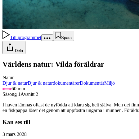
Till programmet
Spara
Dela
Världens natur: Vilda föräldrar
Natur
Djur & natur
Djur & naturdokumentärer
Dokumentär
Miljö
60 min
Säsong 1
Avsnitt 2
I haven lämnas oftast de nyfödda att klara sig helt själva. Men det fin
en fiskpappa löser det genom att uppfostra ungarna i munnen. Föräldrar
Kan ses till
3 mars 2028