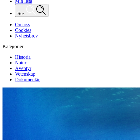
Min lista
Sök
Om oss
Cookies
Nyhetsbrev
Kategorier
Historia
Natur
Äventyr
Vetenskap
Dokumentär