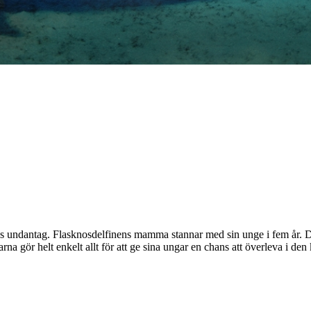
ns undantag. Flasknosdelfinens mamma stannar med sin unge i fem år. Det ä
na gör helt enkelt allt för att ge sina ungar en chans att överleva i de