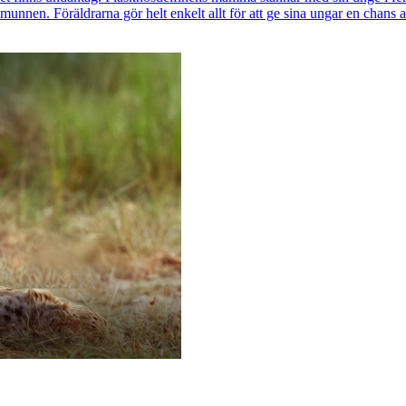
munnen. Föräldrarna gör helt enkelt allt för att ge sina ungar en chans 