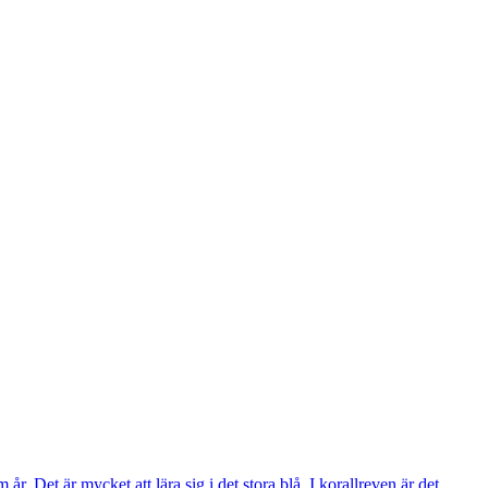
. Det är mycket att lära sig i det stora blå. I korallreven är det