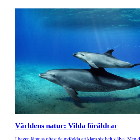
Världens natur: Vilda föräldrar
I haven lämnas oftast de nyfödda att klara sig helt själva. Men 