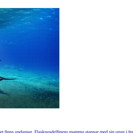
det finns undantag. Flasknosdelfinens mamma stannar med sin unge i fem år