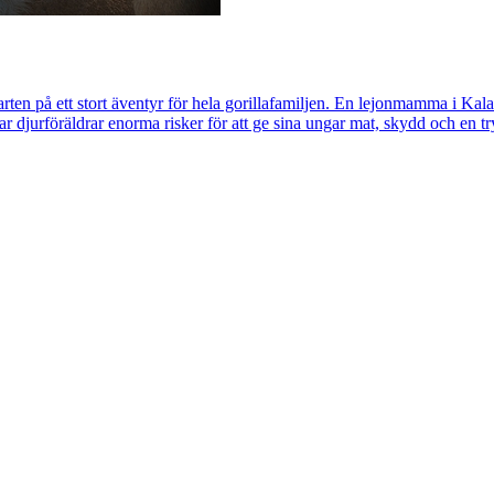
ten på ett stort äventyr för hela gorillafamiljen. En lejonmamma i Kalah
en tar djurföräldrar enorma risker för att ge sina ungar mat, skydd och en 