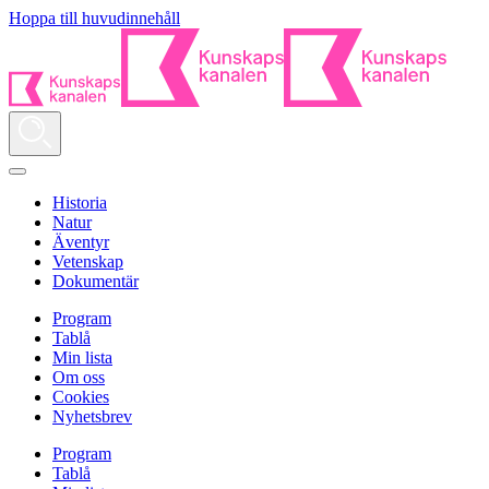
Hoppa till huvudinnehåll
Historia
Natur
Äventyr
Vetenskap
Dokumentär
Program
Tablå
Min lista
Om oss
Cookies
Nyhetsbrev
Program
Tablå