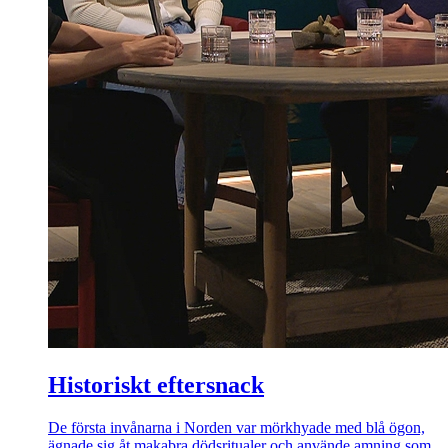
Historiskt eftersnack
De första invånarna i Norden var mörkhyade med blå ögon,
ägnade sig åt makabra dödsritualer och använde amning som