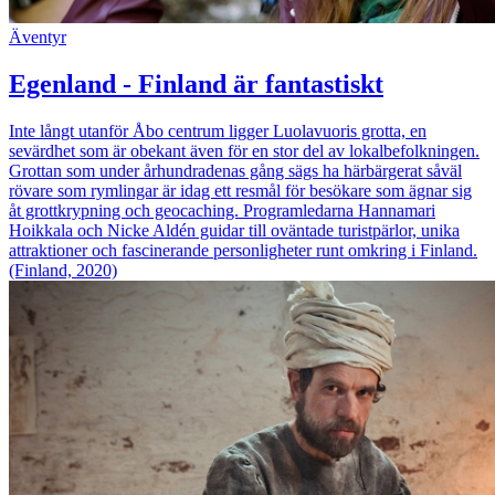
Äventyr
Egenland - Finland är fantastiskt
Inte långt utanför Åbo centrum ligger Luolavuoris grotta, en
sevärdhet som är obekant även för en stor del av lokalbefolkningen.
Grottan som under århundradenas gång sägs ha härbärgerat såväl
rövare som rymlingar är idag ett resmål för besökare som ägnar sig
åt grottkrypning och geocaching. Programledarna Hannamari
Hoikkala och Nicke Aldén guidar till oväntade turistpärlor, unika
attraktioner och fascinerande personligheter runt omkring i Finland.
(Finland, 2020)