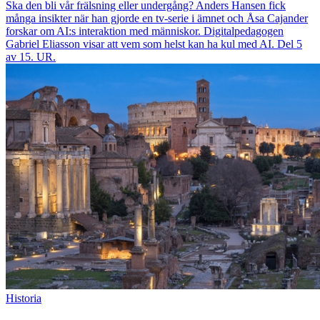
Ska den bli vår frälsning eller undergång? Anders Hansen fick
många insikter när han gjorde en tv-serie i ämnet och Åsa Cajander
forskar om AI:s interaktion med människor. Digitalpedagogen
Gabriel Eliasson visar att vem som helst kan ha kul med AI. Del 5
av 15. UR.
Historia