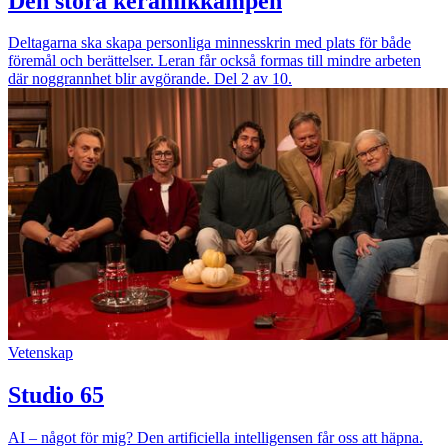
Den stora keramikkampen
Deltagarna ska skapa personliga minnesskrin med plats för både
föremål och berättelser. Leran får också formas till mindre arbeten
där noggrannhet blir avgörande. Del 2 av 10.
Vetenskap
Studio 65
AI – något för mig? Den artificiella intelligensen får oss att häpna.