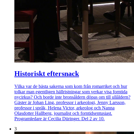
Historiskt eftersnack
Vilka var de bästa sakerna som kom från romarriket och hur
tolkar man egentligen hällristningar som verkar visa forntida
nycirkus? Och borde inte bronsåldern döpas om till ullåldern?
Gäster är Johan Ling, professor i arkeologi, Jenny Larsson,
professor i språk, Helena Victor, arkeolog och Nanna
Olasdotter Hallberg, journalist och forntidsentusiast.
Programledare är Cecilia Düringer. Del 2 av 10.
3