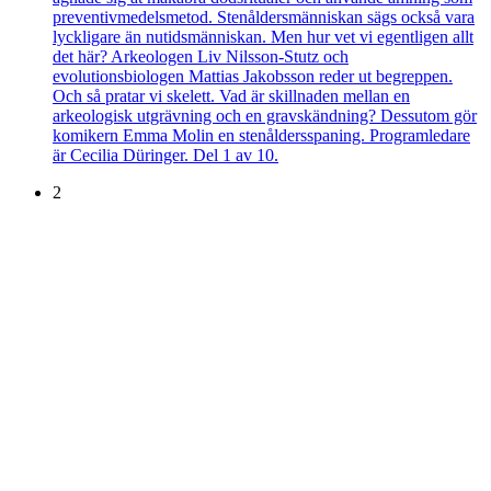
preventivmedelsmetod. Stenåldersmänniskan sägs också vara
lyckligare än nutidsmänniskan. Men hur vet vi egentligen allt
det här? Arkeologen Liv Nilsson-Stutz och
evolutionsbiologen Mattias Jakobsson reder ut begreppen.
Och så pratar vi skelett. Vad är skillnaden mellan en
arkeologisk utgrävning och en gravskändning? Dessutom gör
komikern Emma Molin en stenåldersspaning. Programledare
är Cecilia Düringer. Del 1 av 10.
2