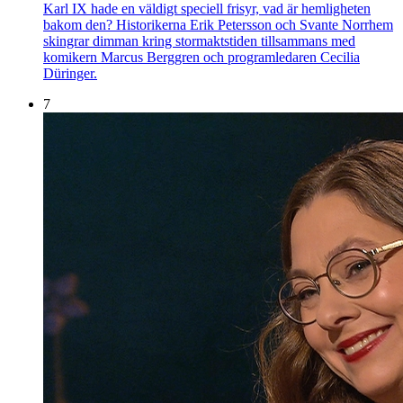
Karl IX hade en väldigt speciell frisyr, vad är hemligheten
bakom den? Historikerna Erik Petersson och Svante Norrhem
skingrar dimman kring stormaktstiden tillsammans med
komikern Marcus Berggren och programledaren Cecilia
Düringer.
7