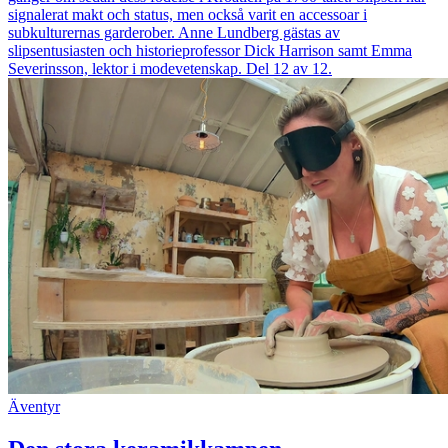
signalerat makt och status, men också varit en accessoar i
subkulturernas garderober. Anne Lundberg gästas av
slipsentusiasten och historieprofessor Dick Harrison samt Emma
Severinsson, lektor i modevetenskap. Del 12 av 12.
Äventyr