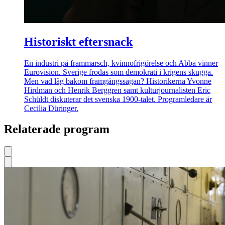
Historiskt eftersnack
En industri på frammarsch, kvinnofrigörelse och Abba vinner
Eurovision. Sverige frodas som demokrati i krigens skugga.
Men vad låg bakom framgångssagan? Historikerna Yvonne
Hirdman och Henrik Berggren samt kulturjournalisten Eric
Schüldt diskuterar det svenska 1900-talet. Programledare är
Cecilia Düringer.
Relaterade program