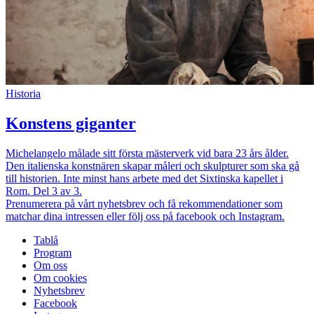
Historia
Konstens giganter
Michelangelo målade sitt första mästerverk vid bara 23 års ålder.
Den italienska konstnären skapar måleri och skulpturer som ska gå
till historien. Inte minst hans arbete med det Sixtinska kapellet i
Rom. Del 3 av 3.
Prenumerera på vårt nyhetsbrev och få rekommendationer som
matchar dina intressen eller följ oss på facebook och Instagram.
Tablå
Program
Om oss
Om cookies
Nyhetsbrev
Facebook