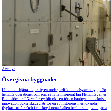
Äventyr
Övergivna byggnader
I Londons hjärta döljer sig ett underjordiskt tunnelsystem byggt för
hemliga operationer och som sägs ha inspirerat Ian Flemings James
Bond-böcker. I New Jersey blir platsen för en banbrytande teknisk
innovation också skådeplats för en av historiens mest ökända
flygkatastrofer. Och i en skog i norra Italien berättar omgivningarna