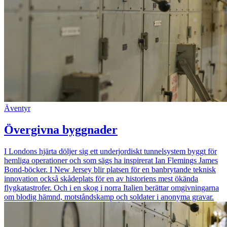
Äventyr
Övergivna byggnader
I Londons hjärta döljer sig ett underjordiskt tunnelsystem byggt för
hemliga operationer och som sägs ha inspirerat Ian Flemings James
Bond-böcker. I New Jersey blir platsen för en banbrytande teknisk
innovation också skådeplats för en av historiens mest ökända
flygkatastrofer. Och i en skog i norra Italien berättar omgivningarna
om blodig hämnd, motståndskamp och soldater i anonyma gravar.