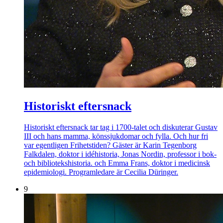
Historiskt eftersnack
Historiskt eftersnack tar tag i 1700-talet och diskuterar Gustav
III och hans mamma, könssjukdomar och fylla. Och hur fri
var egentligen Frihetstiden? Gäster är Karin Tegenborg
Falkdalen, doktor i idéhistoria, Jonas Nordin, professor i bok-
och bibliotekshistoria. och Emma Frans, doktor i medicinsk
epidemiologi. Programledare är Cecilia Düringer.
9