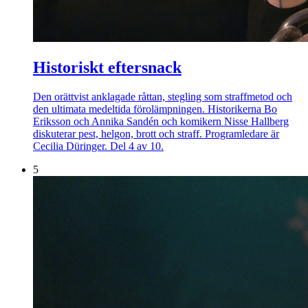
Historiskt eftersnack
Den orättvist anklagade råttan, stegling som straffmetod och
den ultimata medeltida förolämpningen. Historikerna Bo
Eriksson och Annika Sandén och komikern Nisse Hallberg
diskuterar pest, helgon, brott och straff. Programledare är
Cecilia Düringer. Del 4 av 10.
5