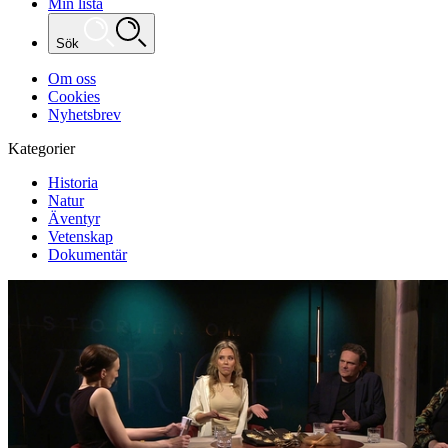
Min lista
Sök
Om oss
Cookies
Nyhetsbrev
Kategorier
Historia
Natur
Äventyr
Vetenskap
Dokumentär