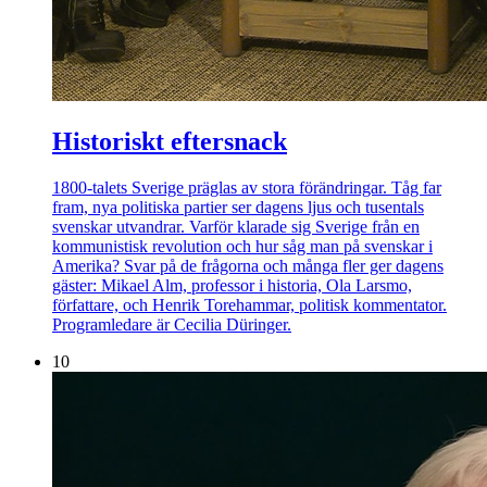
Historiskt eftersnack
1800-talets Sverige präglas av stora förändringar. Tåg far
fram, nya politiska partier ser dagens ljus och tusentals
svenskar utvandrar. Varför klarade sig Sverige från en
kommunistisk revolution och hur såg man på svenskar i
Amerika? Svar på de frågorna och många fler ger dagens
gäster: Mikael Alm, professor i historia, Ola Larsmo,
författare, och Henrik Torehammar, politisk kommentator.
Programledare är Cecilia Düringer.
10