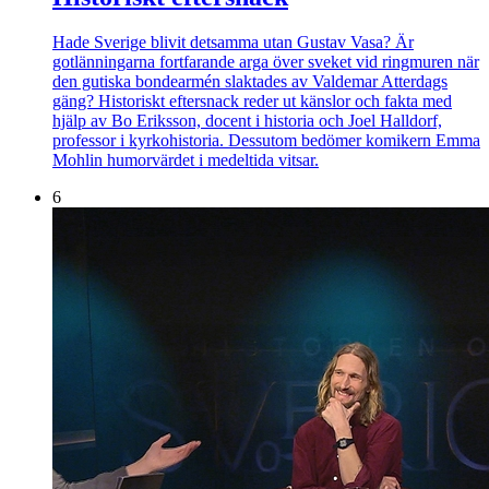
Hade Sverige blivit detsamma utan Gustav Vasa? Är
gotlänningarna fortfarande arga över sveket vid ringmuren när
den gutiska bondearmén slaktades av Valdemar Atterdags
gäng? Historiskt eftersnack reder ut känslor och fakta med
hjälp av Bo Eriksson, docent i historia och Joel Halldorf,
professor i kyrkohistoria. Dessutom bedömer komikern Emma
Mohlin humorvärdet i medeltida vitsar.
6