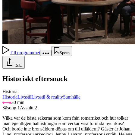
Till programmet
Spara
Dela
Historiskt eftersnack
Historia
Historia
Livsstil
Livsstil & reality
Samhälle
30 min
Säsong 1
Avsnitt 2
Vilka var de bästa sakerna som kom från romarriket och hur tolkar
man egentligen hällristningar som verkar visa forntida nycirkus?
Och borde inte bronsåldern döpas om till ullåldern? Gäster är Johan
Ling, professor i arkeologi, Jenny Larsson, professor i språk, Helena