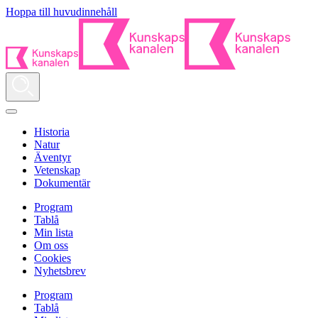
Hoppa till huvudinnehåll
Historia
Natur
Äventyr
Vetenskap
Dokumentär
Program
Tablå
Min lista
Om oss
Cookies
Nyhetsbrev
Program
Tablå