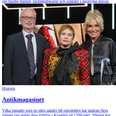
om blodig hämnd, motståndskamp och soldater i anonyma gravar.
Historia
Antikmagasinet
Vilka signaler som en slips sänder till omvärlden har ändrats flera
gånger om sedan dess födelse i Kroatien på 1700-talet. Slipsen har