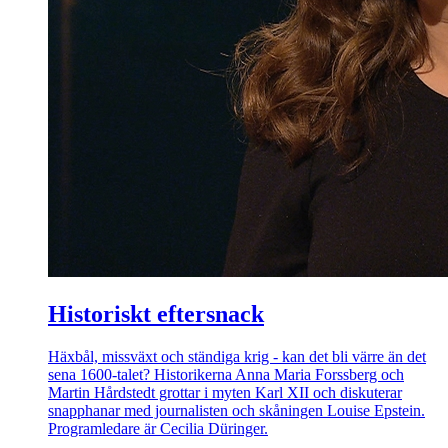
Historiskt eftersnack
Häxbål, missväxt och ständiga krig - kan det bli värre än det
sena 1600-talet? Historikerna Anna Maria Forssberg och
Martin Hårdstedt grottar i myten Karl XII och diskuterar
snapphanar med journalisten och skåningen Louise Epstein.
Programledare är Cecilia Düringer.