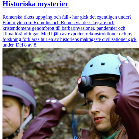
Historiska mysterier
Romerska rikets uppgång och fall - hur gick det egentligen under?
Från myten om Romulus och Remus via dess kejsare och
kristendomens genombrott till barbarinvasioner, pandemier och
klimatförändringar. Med hjälp av experter, rekonstruktioner och ny
forskning förklaras hur en av historiens mäktigaste civilisationer gick
under. Del 8 av 8.