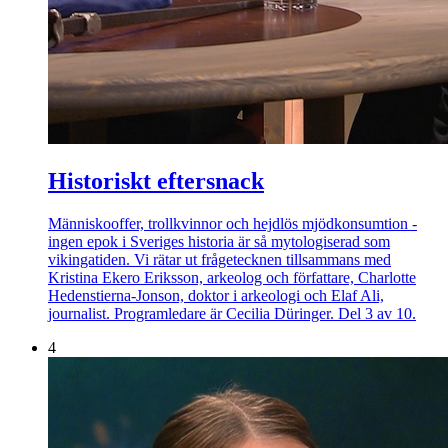
Historiskt eftersnack
Människooffer, trollkvinnor och hejdlös mjödkonsumtion -
ingen epok i Sveriges historia är så mytologiserad som
vikingatiden. Vi rätar ut frågetecknen tillsammans med
Kristina Ekero Eriksson, arkeolog och författare, Charlotte
Hedenstierna-Jonson, doktor i arkeologi och Elaf Ali,
journalist. Programledare är Cecilia Düringer. Del 3 av 10.
4