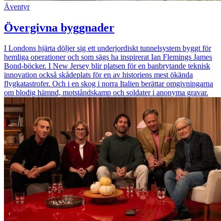
Äventyr
Övergivna byggnader
I Londons hjärta döljer sig ett underjordiskt tunnelsystem byggt för
hemliga operationer och som sägs ha inspirerat Ian Flemings James
Bond-böcker. I New Jersey blir platsen för en banbrytande teknisk
innovation också skådeplats för en av historiens mest ökända
flygkatastrofer. Och i en skog i norra Italien berättar omgivningarna
om blodig hämnd, motståndskamp och soldater i anonyma gravar.