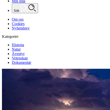
Min lista
Sök
Om oss
Cookies
Nyhetsbrev
Kategorier
Historia
Natur
Äventyr
Vetenskap
Dokumentär