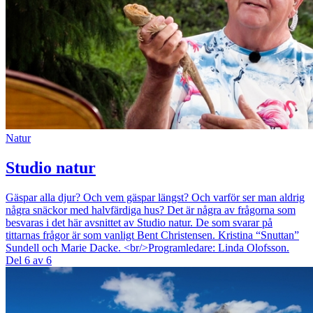
Natur
Studio natur
Gäspar alla djur? Och vem gäspar längst? Och varför ser man aldrig
några snäckor med halvfärdiga hus? Det är några av frågorna som
besvaras i det här avsnittet av Studio natur. De som svarar på
tittarnas frågor är som vanligt Bent Christensen. Kristina “Snuttan”
Sundell och Marie Dacke. <br/>Programledare: Linda Olofsson.
Del 6 av 6