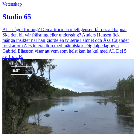
Vetenskap
Studio 65
AI – något för mig? Den artificiella intelligensen får oss att häpna.
Ska den bli vår frälsning eller undergång? Anders Hansen fick
många insikter när han gjorde en tv-serie i ämnet och Åsa Cajander
forskar om AI:s interaktion med människor. Digitalpedagogen
Gabriel Eliasson visar att vem som helst kan ha kul med AI. Del 5
av 15. UR.