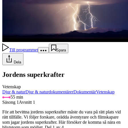
Till programmet
Spara
Dela
Jordens superkrafter
Vetenskap
Djur & natur
Djur & naturdokumentärer
Dokumentär
Vetenskap
55 min
Säsong 1
Avsnitt 1
För att bevittna jordens superkrafter måste du vara på rätt plats vid
rätt tillfälle. Vi följer forskare, orädda äventyrare och filmskapare
som jagar jordens superkrafter. Här försöker de komma så nära en
blixtstorm som möjligt. Del 1 av 4.