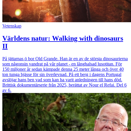
Vetenskap
Världens natur: Walking with dinosaurs
II
På jättarnas ö bor Old Grande. Han är en av de största dinosaurierna
som någonsin vandrat på vår planet - en långhalsad lusotitan. För
150 miljoner år sedan kämpade denna 25 meter långa och över 40
ton tunga bjässe för sin överlevnad. På ett berg i dagens Portugal
avslöjar hans ben vad som kan ha varit anledningen till hans död.
Brittisk dokumentärserie från 2025, berättat av Nour el Refai. Del 6
av 6.