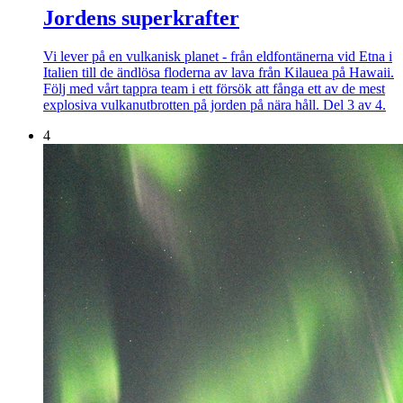
Jordens superkrafter
Vi lever på en vulkanisk planet - från eldfontänerna vid Etna i
Italien till de ändlösa floderna av lava från Kilauea på Hawaii.
Följ med vårt tappra team i ett försök att fånga ett av de mest
explosiva vulkanutbrotten på jorden på nära håll. Del 3 av 4.
4