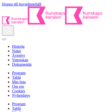
Hoppa till huvudinnehåll
Historia
Natur
Äventyr
Vetenskap
Dokumentär
Program
Tablå
Min lista
Om oss
Cookies
Nyhetsbrev
Program
Tablå