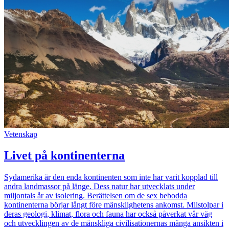
Vetenskap
Livet på kontinenterna
Sydamerika är den enda kontinenten som inte har varit kopplad till
andra landmassor på länge. Dess natur har utvecklats under
miljontals år av isolering. Berättelsen om de sex bebodda
kontinenterna börjar långt före mänsklighetens ankomst. Milstolpar i
deras geologi, klimat, flora och fauna har också påverkat vår väg
och utvecklingen av de mänskliga civilisationernas många ansikten i