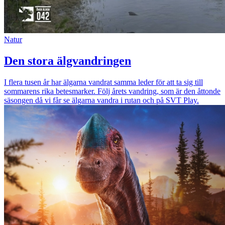
Natur
Den stora älgvandringen
I flera tusen år har älgarna vandrat samma leder för att ta sig till
sommarens rika betesmarker. Följ årets vandring, som är den åttonde
säsongen då vi får se älgarna vandra i rutan och på SVT Play.