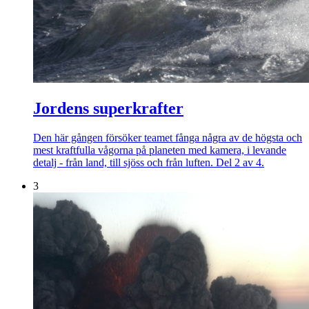
Jordens superkrafter
Den här gången försöker teamet fånga några av de högsta och
mest kraftfulla vågorna på planeten med kamera, i levande
detalj - från land, till sjöss och från luften. Del 2 av 4.
3