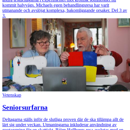
kommit halvvägs. Michaels egen behandlingsresa har varit
utmanande och avslöjat komplexa, bakomliggande orsaker. Del 3 av
3.
Vetenskap
Seniorsurfarna
Deltagarna ställs inför de slutliga proven där de ska tillämpa allt de
lärt sig under veckan. Utmaningarna inkluderar användning av
geotaggning för en skattjakt. Björn Hellbergs resa avslutas med en