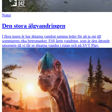
Natur
Den stora älgvandringen
I flera tusen år har älgarna vandrat samma leder för att ta sig till
sommarens rika betesmarker. Följ årets vandring, som är den åttonde
säsongen då vi får se älgarna vandra i rutan och på SVT Play.