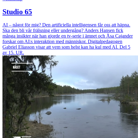
Studio 65
AI – något för mig? Den artificiella intelligensen får oss att häpna.
Ska den bli vår frälsning eller undergång? Anders Hansen fick
många insikter när han gjorde en tv-serie i ämnet och Åsa Cajander
forskar om AI:s interaktion med människor. Digitalpedagogen
Gabriel Eliasson visar att vem som helst kan ha kul med AI. Del 5
av 15. UR.