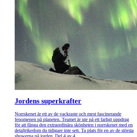
Jordens superkrafter
Norrskenet är ett av de vackraste och mest fascinerande
fenomenen på planeten. Teamet är ute på ett farligt uppdrag
för att fånga den extraordinära skönheten i norrskenet med en
detaljrikedom du tidigare inte sett. Ta plats för en av de största
showerna på jorden. Del 4 av 4.