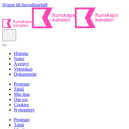
Hoppa till huvudinnehåll
Historia
Natur
Äventyr
Vetenskap
Dokumentär
Program
Tablå
Min lista
Om oss
Cookies
Nyhetsbrev
Program
Tablå