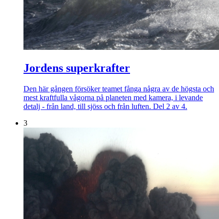
Jordens superkrafter
Den här gången försöker teamet fånga några av de högsta och
mest kraftfulla vågorna på planeten med kamera, i levande
detalj - från land, till sjöss och från luften. Del 2 av 4.
3