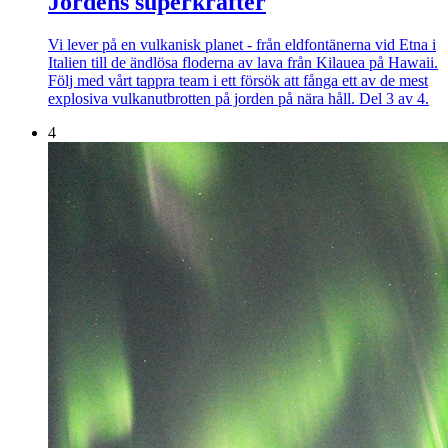
Jordens superkrafter
Vi lever på en vulkanisk planet - från eldfontänerna vid Etna i
Italien till de ändlösa floderna av lava från Kilauea på Hawaii.
Följ med vårt tappra team i ett försök att fånga ett av de mest
explosiva vulkanutbrotten på jorden på nära håll. Del 3 av 4.
4