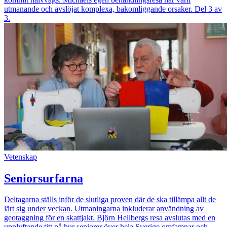
utmanande och avslöjat komplexa, bakomliggande orsaker. Del 3 av
3.
Vetenskap
Seniorsurfarna
Deltagarna ställs inför de slutliga proven där de ska tillämpa allt de
lärt sig under veckan. Utmaningarna inkluderar användning av
geotaggning för en skattjakt. Björn Hellbergs resa avslutas med en
upplyftande titt på hur seniorer över hela Sverige omfamnar och