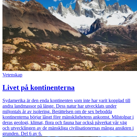
Vetenskap
Livet på kontinenterna
Sydamerika är den enda kontinenten som inte har varit kopplad till
andra landmassor på länge. Dess natur har utvecklats under
miljontals år av isolering. Berättelsen om de sex bebodda
kontinenterna börjar långt före mänsklighetens ankomst. Milstolpar i
deras geologi, klimat, flora och fauna har också påverkat vår väg
och utvecklingen av de mänskliga civilisationernas många ansikten i
grunden. Del 6 av 6.