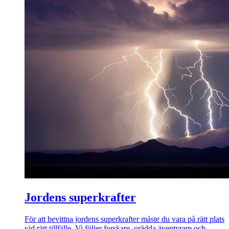
Jordens superkrafter
För att bevittna jordens superkrafter måste du vara på rätt plats
vid rätt tillfälle. Vi följer forskare, orädda äventyrare och