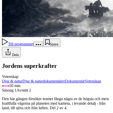
Till programmet
Spara
Dela
Jordens superkrafter
Vetenskap
Djur & natur
Djur & naturdokumentärer
Dokumentär
Vetenskap
50 min
Säsong 1
Avsnitt 2
Den här gången försöker teamet fånga några av de högsta och mest
kraftfulla vågorna på planeten med kamera, i levande detalj - från
land, till sjöss och från luften. Del 2 av 4.