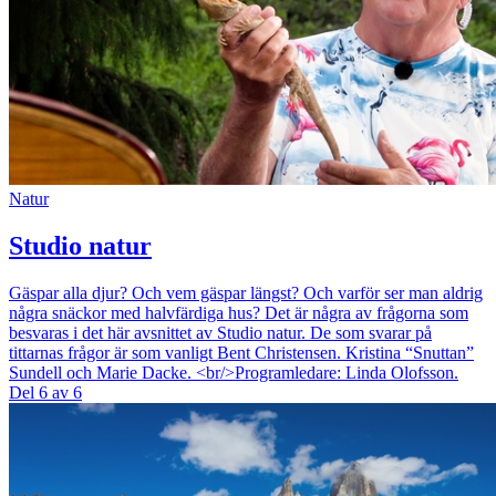
Natur
Studio natur
Gäspar alla djur? Och vem gäspar längst? Och varför ser man aldrig
några snäckor med halvfärdiga hus? Det är några av frågorna som
besvaras i det här avsnittet av Studio natur. De som svarar på
tittarnas frågor är som vanligt Bent Christensen. Kristina “Snuttan”
Sundell och Marie Dacke. <br/>Programledare: Linda Olofsson.
Del 6 av 6