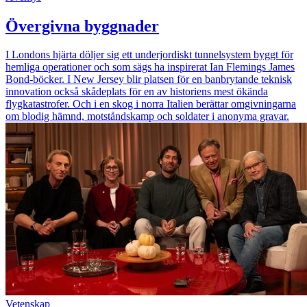
Övergivna byggnader
I Londons hjärta döljer sig ett underjordiskt tunnelsystem byggt för
hemliga operationer och som sägs ha inspirerat Ian Flemings James
Bond-böcker. I New Jersey blir platsen för en banbrytande teknisk
innovation också skådeplats för en av historiens mest ökända
flygkatastrofer. Och i en skog i norra Italien berättar omgivningarna
om blodig hämnd, motståndskamp och soldater i anonyma gravar.
Vetenskap