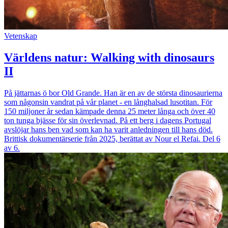
Vetenskap
Världens natur: Walking with dinosaurs
II
På jättarnas ö bor Old Grande. Han är en av de största dinosaurierna
som någonsin vandrat på vår planet - en långhalsad lusotitan. För
150 miljoner år sedan kämpade denna 25 meter långa och över 40
ton tunga bjässe för sin överlevnad. På ett berg i dagens Portugal
avslöjar hans ben vad som kan ha varit anledningen till hans död.
Brittisk dokumentärserie från 2025, berättat av Nour el Refai. Del 6
av 6.