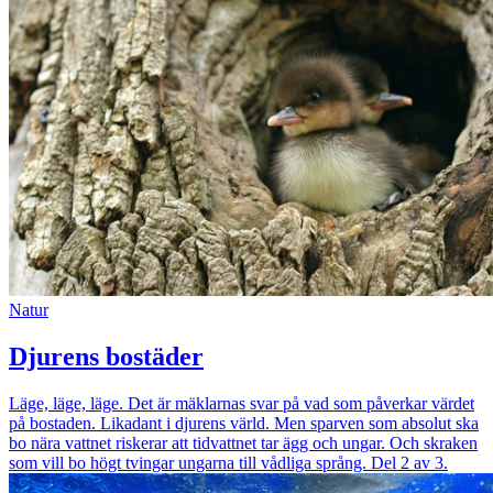
Natur
Djurens bostäder
Läge, läge, läge. Det är mäklarnas svar på vad som påverkar värdet
på bostaden. Likadant i djurens värld. Men sparven som absolut ska
bo nära vattnet riskerar att tidvattnet tar ägg och ungar. Och skraken
som vill bo högt tvingar ungarna till vådliga språng. Del 2 av 3.