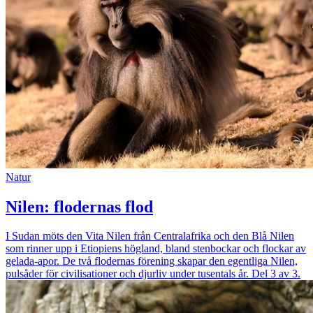
Natur
Nilen: flodernas flod
I Sudan möts den Vita Nilen från Centralafrika och den Blå Nilen
som rinner upp i Etiopiens högland, bland stenbockar och flockar av
gelada-apor. De två flodernas förening skapar den egentliga Nilen,
pulsåder för civilisationer och djurliv under tusentals år. Del 3 av 3.