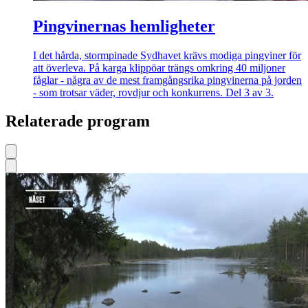
Pingvinernas hemligheter
I det hårda, stormpinade Sydhavet krävs modiga pingviner för
att överleva. På karga klippöar trängs omkring 40 miljoner
fåglar - några av de mest framgångsrika pingvinerna på jorden
- som trotsar väder, rovdjur och konkurrens. Del 3 av 3.
Relaterade program