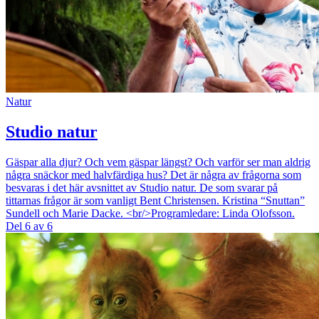
Natur
Studio natur
Gäspar alla djur? Och vem gäspar längst? Och varför ser man aldrig
några snäckor med halvfärdiga hus? Det är några av frågorna som
besvaras i det här avsnittet av Studio natur. De som svarar på
tittarnas frågor är som vanligt Bent Christensen. Kristina “Snuttan”
Sundell och Marie Dacke. <br/>Programledare: Linda Olofsson.
Del 6 av 6