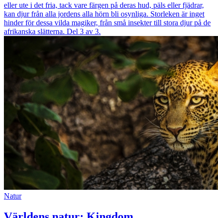
eller ute i det fria, tack vare färgen på deras hud, päls eller fjädrar,
kan djur från alla jordens alla hörn bli osynliga. Storleken är inget
hinder för dessa vilda magiker, från små insekter till stora djur på de
afrikanska slätterna. Del 3 av 3.
Natur
Världens natur: Kingdom