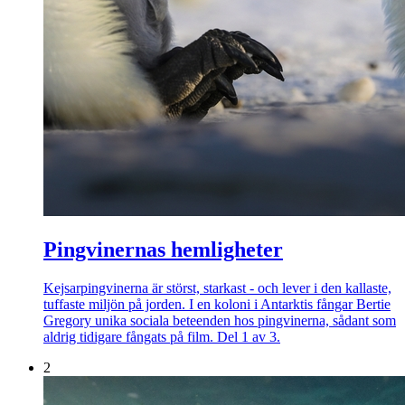
Pingvinernas hemligheter
Kejsarpingvinerna är störst, starkast - och lever i den kallaste,
tuffaste miljön på jorden. I en koloni i Antarktis fångar Bertie
Gregory unika sociala beteenden hos pingvinerna, sådant som
aldrig tidigare fångats på film. Del 1 av 3.
2