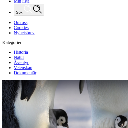
Min lista
Sök
Om oss
Cookies
Nyhetsbrev
Kategorier
Historia
Natur
Äventyr
Vetenskap
Dokumentär