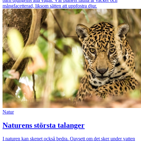
barn djungelns alla vägar. Vår planets fauna är vacker och
mångfacetterad, liksom sätten att uppfostra djur.
Natur
Naturens största talanger
I naturen kan skenet också bedra. Oavsett om det sker under vatten