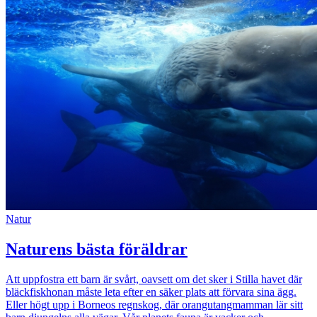
Natur
Naturens bästa föräldrar
Att uppfostra ett barn är svårt, oavsett om det sker i Stilla havet där
bläckfiskhonan måste leta efter en säker plats att förvara sina ägg.
Eller högt upp i Borneos regnskog, där orangutangmamman lär sitt