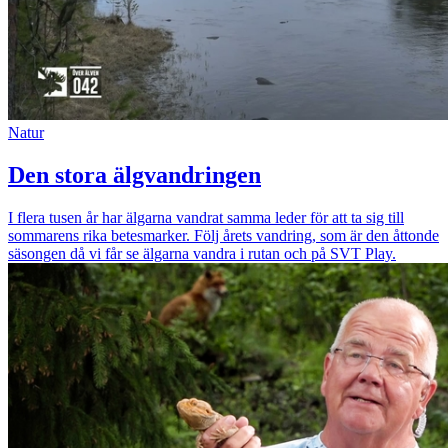
Natur
Den stora älgvandringen
I flera tusen år har älgarna vandrat samma leder för att ta sig till
sommarens rika betesmarker. Följ årets vandring, som är den åttonde
säsongen då vi får se älgarna vandra i rutan och på SVT Play.