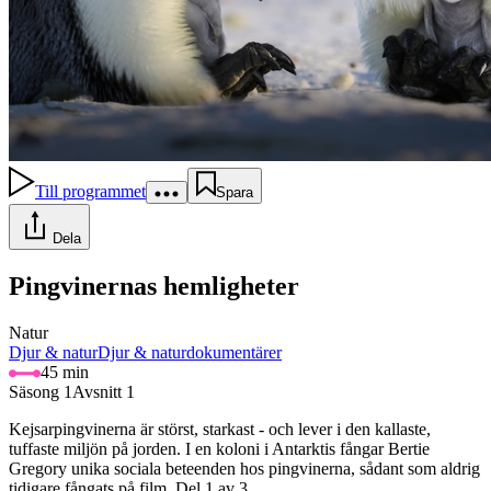
Till programmet
Spara
Dela
Pingvinernas hemligheter
Natur
Djur & natur
Djur & naturdokumentärer
45 min
Säsong 1
Avsnitt 1
Kejsarpingvinerna är störst, starkast - och lever i den kallaste,
tuffaste miljön på jorden. I en koloni i Antarktis fångar Bertie
Gregory unika sociala beteenden hos pingvinerna, sådant som aldrig
tidigare fångats på film. Del 1 av 3.