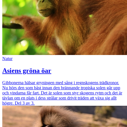
Natur
Asiens gröna öar
Gibbonerna hälsar gryningen med sång i regnskogens trädkronor.
Nu hörs den som bäst innan den brännande tropiska solen går upp
och vindarna får fart. Det är solen som styr skogens rytm och det är
tävlan om en plats i dess strålar som drivit träden att växa sig allt
högre. Del 3 av 3.