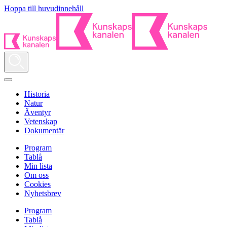
Hoppa till huvudinnehåll
Historia
Natur
Äventyr
Vetenskap
Dokumentär
Program
Tablå
Min lista
Om oss
Cookies
Nyhetsbrev
Program
Tablå