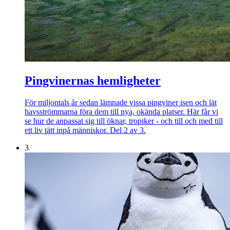
Pingvinernas hemligheter
För miljontals år sedan lämnade vissa pingviner isen och lät
havsströmmarna föra dem till nya, okända platser. Här får vi
se hur de anpassat sig till öknar, tropiker - och till och med till
ett liv tätt inpå människor. Del 2 av 3.
3