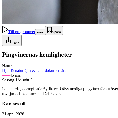
Till programmet
Spara
Dela
Pingvinernas hemligheter
Natur
Djur & natur
Djur & naturdokumentärer
45 min
Säsong 1
Avsnitt 3
I det hårda, stormpinade Sydhavet krävs modiga pingviner för att över
rovdjur och konkurrens. Del 3 av 3.
Kan ses till
21 april 2028