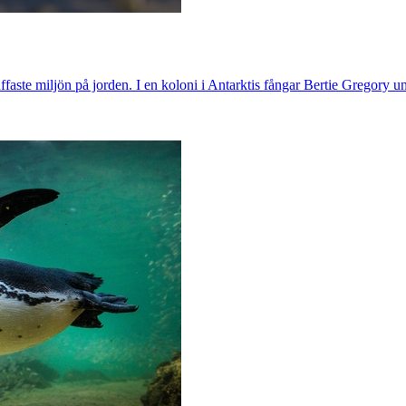
 tuffaste miljön på jorden. I en koloni i Antarktis fångar Bertie Gregory