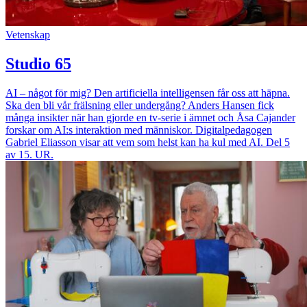
Vetenskap
Studio 65
AI – något för mig? Den artificiella intelligensen får oss att häpna.
Ska den bli vår frälsning eller undergång? Anders Hansen fick
många insikter när han gjorde en tv-serie i ämnet och Åsa Cajander
forskar om AI:s interaktion med människor. Digitalpedagogen
Gabriel Eliasson visar att vem som helst kan ha kul med AI. Del 5
av 15. UR.