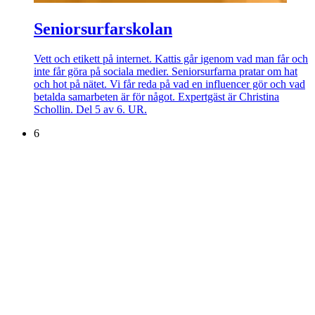
Seniorsurfarskolan
Vett och etikett på internet. Kattis går igenom vad man får och
inte får göra på sociala medier. Seniorsurfarna pratar om hat
och hot på nätet. Vi får reda på vad en influencer gör och vad
betalda samarbeten är för något. Expertgäst är Christina
Schollin. Del 5 av 6. UR.
6