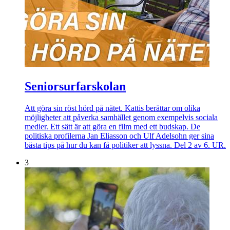
Seniorsurfarskolan
Att göra sin röst hörd på nätet. Kattis berättar om olika
möjligheter att påverka samhället genom exempelvis sociala
medier. Ett sätt är att göra en film med ett budskap. De
politiska profilerna Jan Eliasson och Ulf Adelsohn ger sina
bästa tips på hur du kan få politiker att lyssna. Del 2 av 6. UR.
3