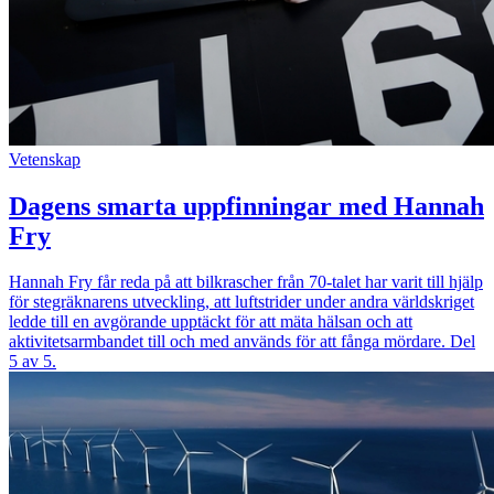
Vetenskap
Dagens smarta uppfinningar med Hannah
Fry
Hannah Fry får reda på att bilkrascher från 70-talet har varit till hjälp
för stegräknarens utveckling, att luftstrider under andra världskriget
ledde till en avgörande upptäckt för att mäta hälsan och att
aktivitetsarmbandet till och med används för att fånga mördare. Del
5 av 5.