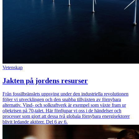
Vetenskap
Jakten på jordens resurser
Från fossilbränslets uppsving under den industriella revolutionen
följer vi utvecklingen och den snabba tillväxten av förnybara
alternativ. Vind- och solkraftverk är exempel som växte fram ur
oljekrisen på 70-talet. Här fördjupar vi oss i de händelser och
processer som gjort att dessa två globala förnybara energisektorer
blivit ledande aktörer. Del 6 av 6.