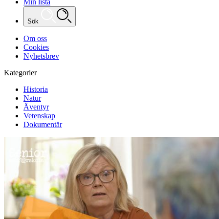
Min lista
Sök
Om oss
Cookies
Nyhetsbrev
Kategorier
Historia
Natur
Äventyr
Vetenskap
Dokumentär