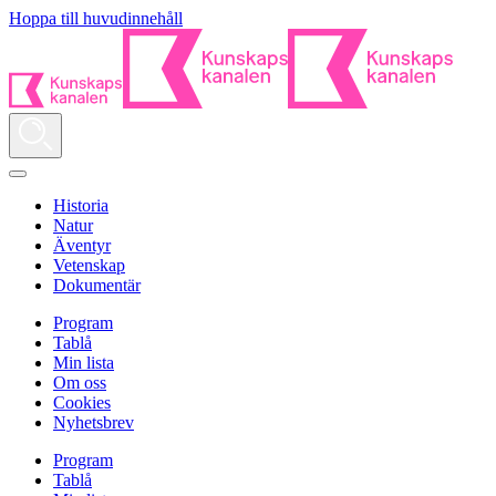
Hoppa till huvudinnehåll
Historia
Natur
Äventyr
Vetenskap
Dokumentär
Program
Tablå
Min lista
Om oss
Cookies
Nyhetsbrev
Program
Tablå