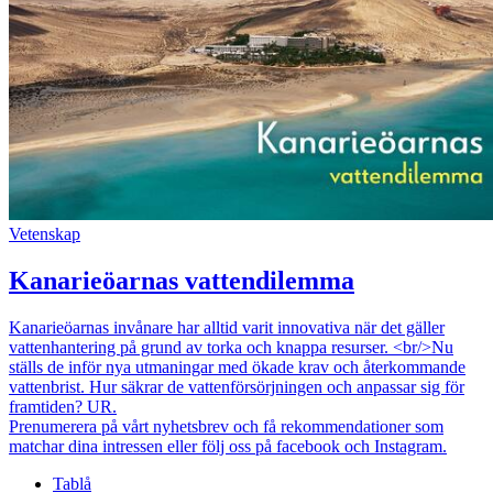
Vetenskap
Kanarieöarnas vattendilemma
Kanarieöarnas invånare har alltid varit innovativa när det gäller
vattenhantering på grund av torka och knappa resurser. <br/>Nu
ställs de inför nya utmaningar med ökade krav och återkommande
vattenbrist. Hur säkrar de vattenförsörjningen och anpassar sig för
framtiden? UR.
Prenumerera på vårt nyhetsbrev och få rekommendationer som
matchar dina intressen eller följ oss på facebook och Instagram.
Tablå