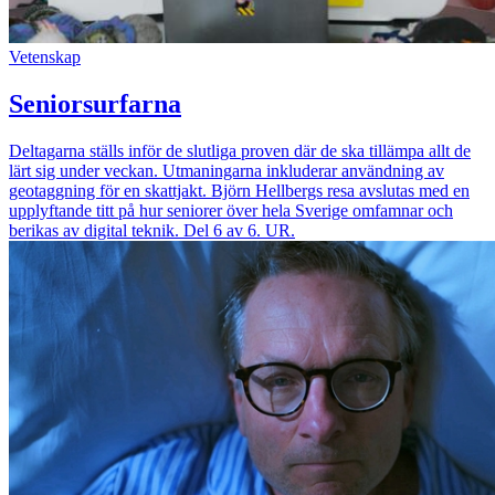
Vetenskap
Seniorsurfarna
Deltagarna ställs inför de slutliga proven där de ska tillämpa allt de
lärt sig under veckan. Utmaningarna inkluderar användning av
geotaggning för en skattjakt. Björn Hellbergs resa avslutas med en
upplyftande titt på hur seniorer över hela Sverige omfamnar och
berikas av digital teknik. Del 6 av 6. UR.