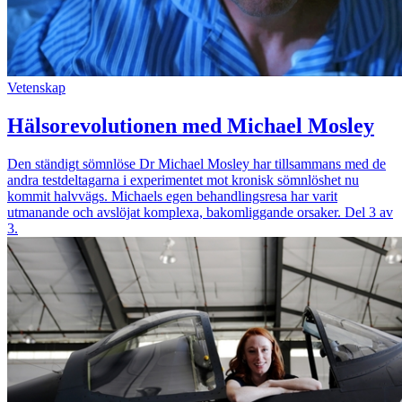
Vetenskap
Hälsorevolutionen med Michael Mosley
Den ständigt sömnlöse Dr Michael Mosley har tillsammans med de
andra testdeltagarna i experimentet mot kronisk sömnlöshet nu
kommit halvvägs. Michaels egen behandlingsresa har varit
utmanande och avslöjat komplexa, bakomliggande orsaker. Del 3 av
3.