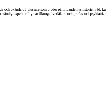
 och okända 65-plussare som bjuder på gripande livshistorier, råd, kunsk
tändig expert är Ingmar Skoog, överläkare och professor i psykiatri, s