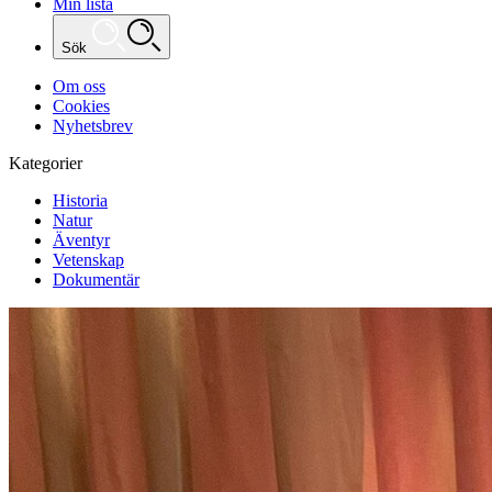
Min lista
Sök
Om oss
Cookies
Nyhetsbrev
Kategorier
Historia
Natur
Äventyr
Vetenskap
Dokumentär