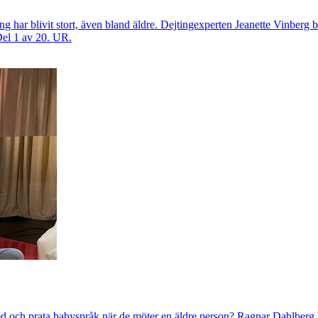
ting har blivit stort, även bland äldre. Dejtingexperten Jeanette Vinberg
el 1 av 20. UR.
ned och prata babyspråk när de möter en äldre person? Ragnar Dahlberg 