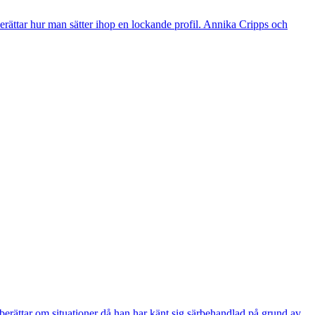
 berättar hur man sätter ihop en lockande profil. Annika Cripps och
berättar om situationer då han har känt sig särbehandlad på grund av