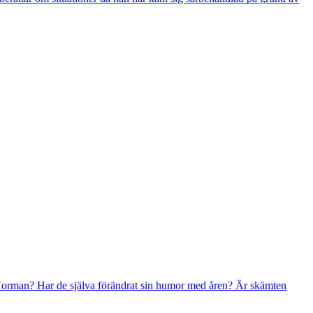
Norman? Har de själva förändrat sin humor med åren? Är skämten