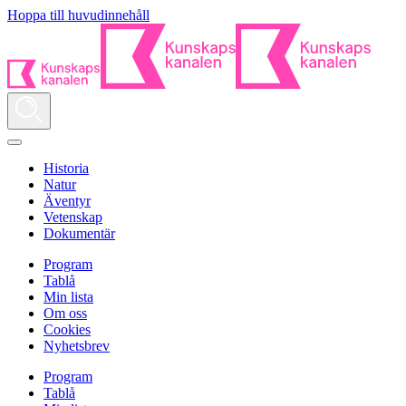
Hoppa till huvudinnehåll
Historia
Natur
Äventyr
Vetenskap
Dokumentär
Program
Tablå
Min lista
Om oss
Cookies
Nyhetsbrev
Program
Tablå