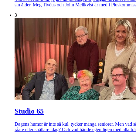
sin ålder. Meg Tivéus och John Mellkvist är med i Pluskommiss
3
Studio 65
Dagens humor är inte så kul, tycker många seniorer. Men vad
råare eller snällare idag? Och vad hände egentligen med alla frä