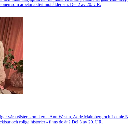
ionen som arbetar aktivt mot ålderism. Del 2 av 20. UR.
 säger våra gäster, komikerna Ann Westin, Adde Malmberg och Lennie 
ckisar och roliga historier - finns de än? Del 3 av 20. UR.