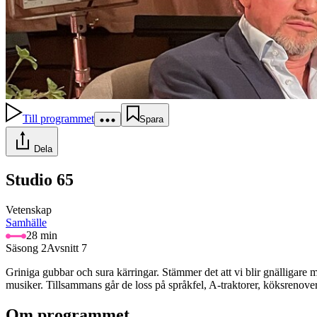
Till programmet
Spara
Dela
Studio 65
Vetenskap
Samhälle
28 min
Säsong 2
Avsnitt 7
Griniga gubbar och sura kärringar. Stämmer det att vi blir gnälligar
musiker. Tillsammans går de loss på språkfel, A-traktorer, köksrenov
Om programmet