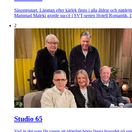
Säsongsstart. Längtan efter kärlek finns i alla åldrar och nätdej
Mammad Maleki gjorde succé i SVT-serien Hotell Romantik. D
2
Studio 65
Vad är det som får yngre att plötsligt börja lägga huvudet på s