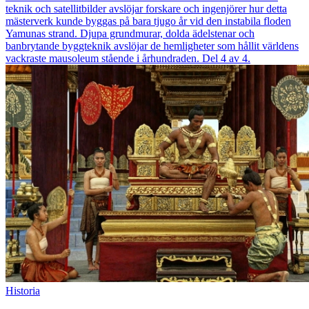
teknik och satellitbilder avslöjar forskare och ingenjörer hur detta
mästerverk kunde byggas på bara tjugo år vid den instabila floden
Yamunas strand. Djupa grundmurar, dolda ädelstenar och
banbrytande byggteknik avslöjar de hemligheter som hållit världens
vackraste mausoleum stående i århundraden. Del 4 av 4.
Historia