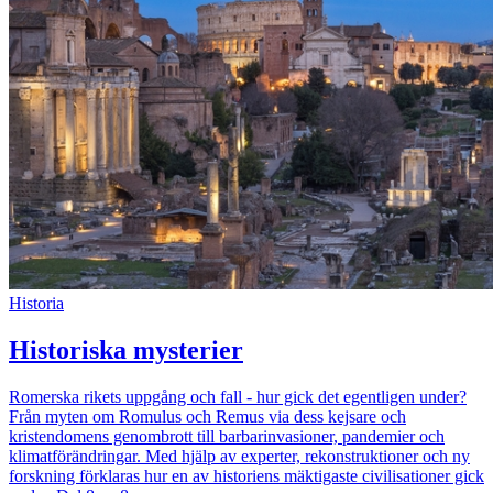
Historia
Historiska mysterier
Romerska rikets uppgång och fall - hur gick det egentligen under?
Från myten om Romulus och Remus via dess kejsare och
kristendomens genombrott till barbarinvasioner, pandemier och
klimatförändringar. Med hjälp av experter, rekonstruktioner och ny
forskning förklaras hur en av historiens mäktigaste civilisationer gick