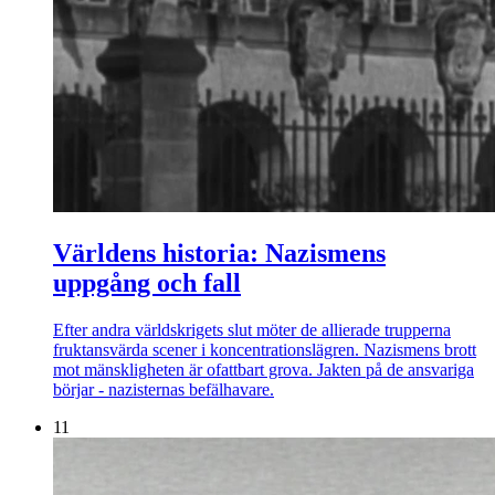
Världens historia: Nazismens
uppgång och fall
Efter andra världskrigets slut möter de allierade trupperna
fruktansvärda scener i koncentrationslägren. Nazismens brott
mot mänskligheten är ofattbart grova. Jakten på de ansvariga
börjar - nazisternas befälhavare.
11