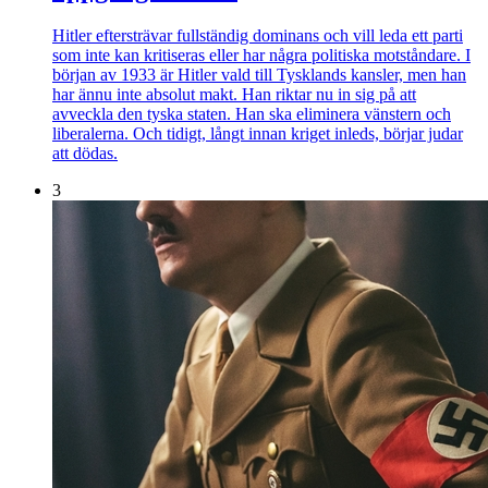
Hitler eftersträvar fullständig dominans och vill leda ett parti
som inte kan kritiseras eller har några politiska motståndare. I
början av 1933 är Hitler vald till Tysklands kansler, men han
har ännu inte absolut makt. Han riktar nu in sig på att
avveckla den tyska staten. Han ska eliminera vänstern och
liberalerna. Och tidigt, långt innan kriget inleds, börjar judar
att dödas.
3