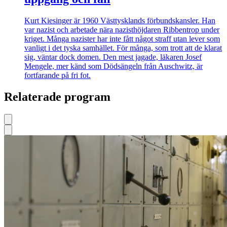
Kurt Kiesinger är 1960 Västtysklands förbundskansler. Han
var nazist och arbetade nära nazisthöjdaren Ribbentrop under
kriget. Många nazister har inte fått något straff utan lever som
vanligt i det tyska samhället. För många, som trott att de klarat
sig, väntar dock domen. Den mest jagade, läkaren Josef
Mengele, mer känd som Dödsängeln från Auschwitz, är
fortfarande på fri fot.
Relaterade program