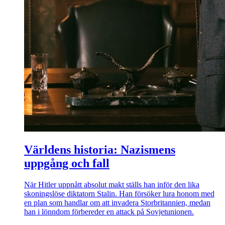
Världens historia: Nazismens
uppgång och fall
När Hitler uppnått absolut makt ställs han inför den lika
skoningslöse diktatorn Stalin. Han försöker lura honom med
en plan som handlar om att invadera Storbritannien, medan
han i lönndom förbereder en attack på Sovjetunionen.