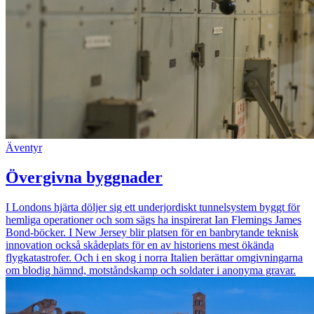
Äventyr
Övergivna byggnader
I Londons hjärta döljer sig ett underjordiskt tunnelsystem byggt för
hemliga operationer och som sägs ha inspirerat Ian Flemings James
Bond-böcker. I New Jersey blir platsen för en banbrytande teknisk
innovation också skådeplats för en av historiens mest ökända
flygkatastrofer. Och i en skog i norra Italien berättar omgivningarna
om blodig hämnd, motståndskamp och soldater i anonyma gravar.