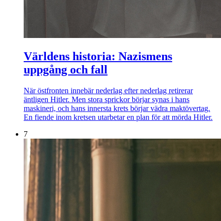
Världens historia: Nazismens
uppgång och fall
När östfronten innebär nederlag efter nederlag retirerar
äntligen Hitler. Men stora sprickor börjar synas i hans
maskineri, och hans innersta krets börjar vädra maktövertag.
En fiende inom kretsen utarbetar en plan för att mörda Hitler.
7