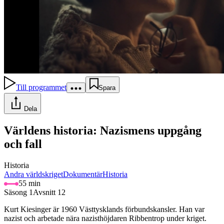
Till programmet
Spara
Dela
Världens historia: Nazismens uppgång
och fall
Historia
Andra världskriget
Dokumentär
Historia
55 min
Säsong 1
Avsnitt 12
Kurt Kiesinger är 1960 Västtysklands förbundskansler. Han var
nazist och arbetade nära nazisthöjdaren Ribbentrop under kriget.