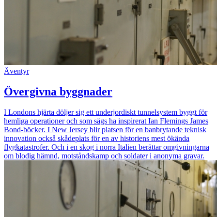
Äventyr
Övergivna byggnader
I Londons hjärta döljer sig ett underjordiskt tunnelsystem byggt för
hemliga operationer och som sägs ha inspirerat Ian Flemings James
Bond-böcker. I New Jersey blir platsen för en banbrytande teknisk
innovation också skådeplats för en av historiens mest ökända
flygkatastrofer. Och i en skog i norra Italien berättar omgivningarna
om blodig hämnd, motståndskamp och soldater i anonyma gravar.