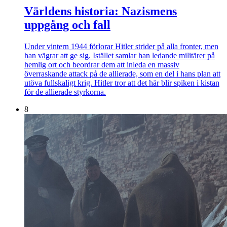
Världens historia: Nazismens
uppgång och fall
Under vintern 1944 förlorar Hitler strider på alla fronter, men
han vägrar att ge sig. Istället samlar han ledande militärer på
hemlig ort och beordrar dem att inleda en massiv
överraskande attack på de allierade, som en del i hans plan att
utöva fullskaligt krig. Hitler tror att det här blir spiken i kistan
för de allierade styrkorna.
8