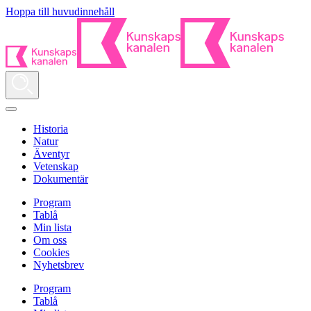
Hoppa till huvudinnehåll
Historia
Natur
Äventyr
Vetenskap
Dokumentär
Program
Tablå
Min lista
Om oss
Cookies
Nyhetsbrev
Program
Tablå