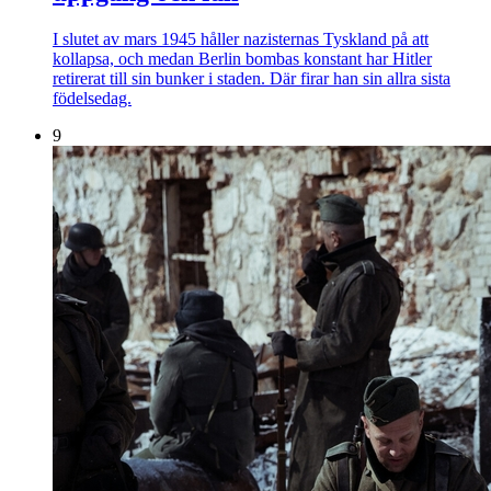
I slutet av mars 1945 håller nazisternas Tyskland på att
kollapsa, och medan Berlin bombas konstant har Hitler
retirerat till sin bunker i staden. Där firar han sin allra sista
födelsedag.
9