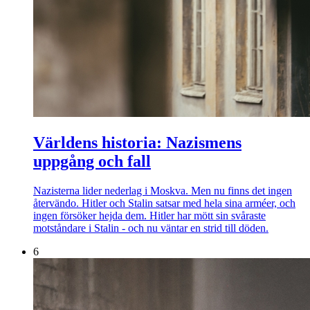
Världens historia: Nazismens
uppgång och fall
Nazisterna lider nederlag i Moskva. Men nu finns det ingen
återvändo. Hitler och Stalin satsar med hela sina arméer, och
ingen försöker hejda dem. Hitler har mött sin svåraste
motståndare i Stalin - och nu väntar en strid till döden.
6