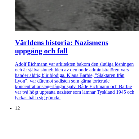
Världens historia: Nazismens
uppgång och fall
Adolf Eichmann var arkitekten bakom den slutliga lösningen
och är själva sinnebilden av den onde administratören vars
händer aldrig blir blodiga. Klaus Barbie, "Slaktaren från
Lyon", var däremot sadisten som gärna torterade
koncentrationslägerfångar själv. Både Eichmann och Barbie
var två högt uppsatta nazister som lämnar Tyskland 1945 och
lyckas hålla sig gömda.
12