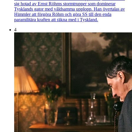
sig hotad av Ernst Röhms stormtrupper som dominerar
Tysklands gator med våldsamma upplopp. Han övertalas av
Himmler att förgöra Röhm och göra SS till den enda
paramilitära kraften att räkna med i Tyskland.
4