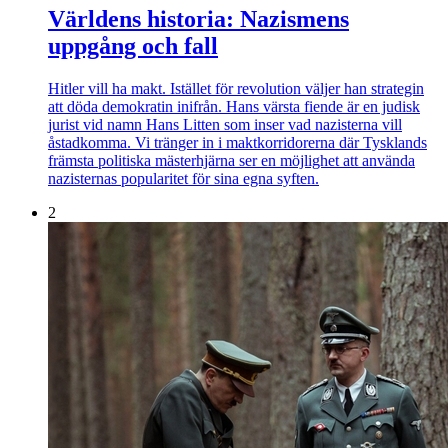
Världens historia: Nazismens
uppgång och fall
Hitler vill ha makt. Istället för revolution väljer han strategin
att döda demokratin inifrån. Hans värsta fiende är en judisk
jurist vid namn Hans Litten som inser vad nazisterna vill
åstadkomma. Vi tränger in i maktkorridorerna där Tysklands
främsta politiska mästerhjärna ser en möjlighet att använda
nazisternas popularitet för sina egna syften.
2