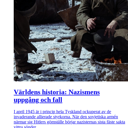
Världens historia: Nazismens
uppgång och fall
I april 1945 är i princip hela Tyskland ockuperat av de
invaderande allierade styrkorna. När den sovjetiska armén
närmar sig Hitlers gömställe börjar nazisternas sista fäste sakta
vittra sönder.