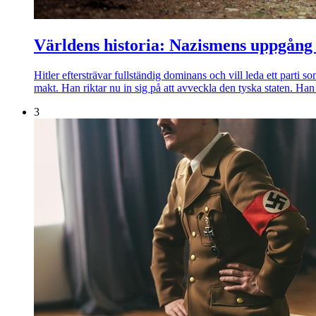
Världens historia: Nazismens uppgång 
Hitler eftersträvar fullständig dominans och vill leda ett parti s
makt. Han riktar nu in sig på att avveckla den tyska staten. Han 
3