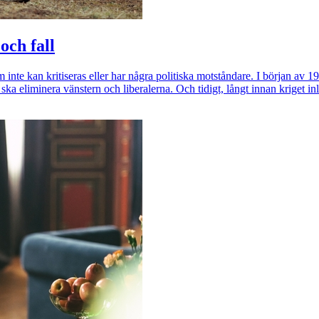
och fall
om inte kan kritiseras eller har några politiska motståndare. I början av 
ska eliminera vänstern och liberalerna. Och tidigt, långt innan kriget inl