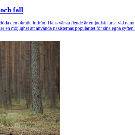
och fall
 att döda demokratin inifrån. Hans värsta fiende är en judisk jurist vid n
r en möjlighet att använda nazisternas popularitet för sina egna syften.