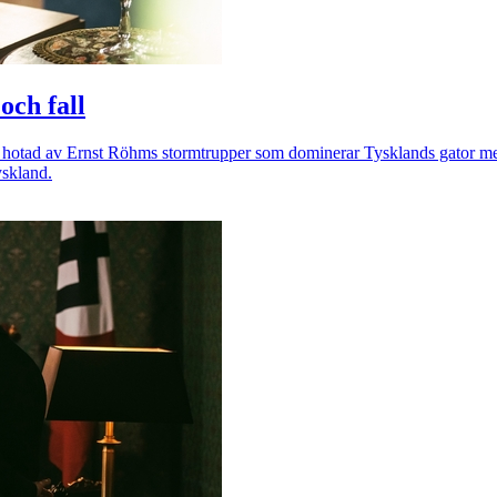
och fall
r sig hotad av Ernst Röhms stormtrupper som dominerar Tysklands gato
yskland.