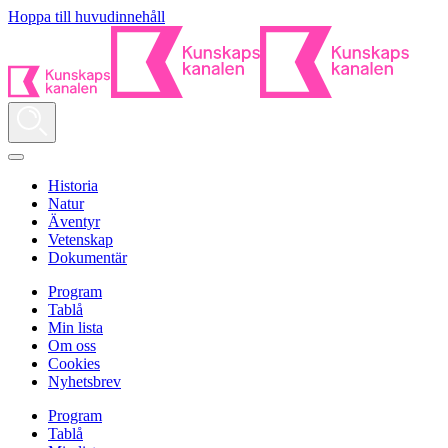
Hoppa till huvudinnehåll
Historia
Natur
Äventyr
Vetenskap
Dokumentär
Program
Tablå
Min lista
Om oss
Cookies
Nyhetsbrev
Program
Tablå