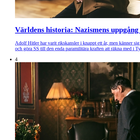
Världens historia: Nazismens uppgång 
Adolf Hitler har varit rikskansler i knappt ett år, men känne
och göra SS till den enda paramilitära kraften att räkna med i T
4