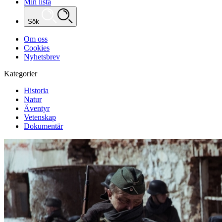
Min lista
Sök
Om oss
Cookies
Nyhetsbrev
Kategorier
Historia
Natur
Äventyr
Vetenskap
Dokumentär