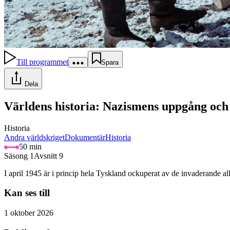
Till programmet
Spara
Dela
Världens historia: Nazismens uppgång och 
Historia
Andra världskriget
Dokumentär
Historia
50 min
Säsong 1
Avsnitt 9
I april 1945 är i princip hela Tyskland ockuperat av de invaderande all
Kan ses till
1 oktober 2026