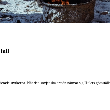
fall
ierade styrkorna. När den sovjetiska armén närmar sig Hitlers gömställe b