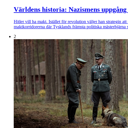
Världens historia: Nazismens uppgång 
Hitler vill ha makt. Istället för revolution väljer han strategin
maktkorridorerna där Tysklands främsta politiska mästerhjärna se
2