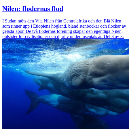
Nilen: flodernas flod
I Sudan möts den Vita Nilen från Centralafrika och den Blå Nilen
som rinner upp i Etiopiens högland, bland stenbockar och flockar av
gelada-apor. De två flodernas förening skapar den egentliga Nilen,
pulsåder för civilisationer och djurliv under tusentals år. Del 3 av 3.