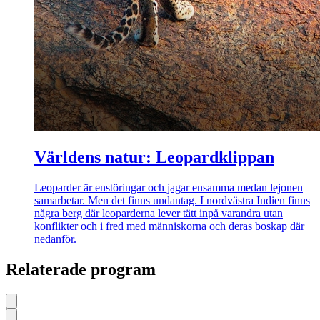
Världens natur: Leopardklippan
Leoparder är enstöringar och jagar ensamma medan lejonen
samarbetar. Men det finns undantag. I nordvästra Indien finns
några berg där leoparderna lever tätt inpå varandra utan
konflikter och i fred med människorna och deras boskap där
nedanför.
Relaterade program