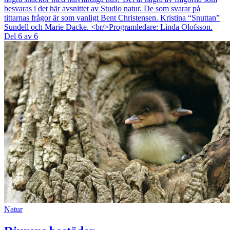
besvaras i det här avsnittet av Studio natur. De som svarar på
tittarnas frågor är som vanligt Bent Christensen. Kristina “Snuttan”
Sundell och Marie Dacke. <br/>Programledare: Linda Olofsson.
Del 6 av 6
Natur