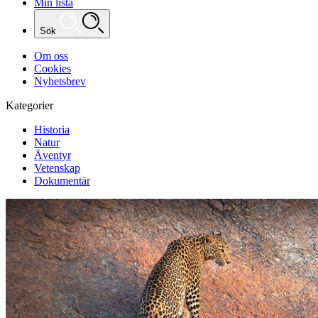
Min lista
Sök
Om oss
Cookies
Nyhetsbrev
Kategorier
Historia
Natur
Äventyr
Vetenskap
Dokumentär