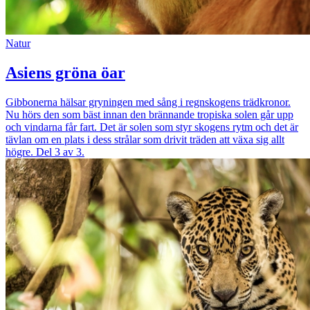
Natur
Asiens gröna öar
Gibbonerna hälsar gryningen med sång i regnskogens trädkronor.
Nu hörs den som bäst innan den brännande tropiska solen går upp
och vindarna får fart. Det är solen som styr skogens rytm och det är
tävlan om en plats i dess strålar som drivit träden att växa sig allt
högre. Del 3 av 3.