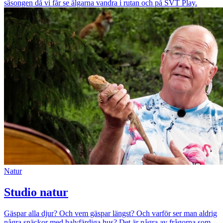
säsongen då vi får se älgarna vandra i rutan och på SVT Play.
Natur
Studio natur
Gäspar alla djur? Och vem gäspar längst? Och varför ser man aldrig
några snäckor med halvfärdiga hus? Det är några av frågorna som