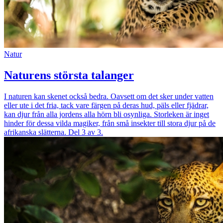
Natur
Naturens största talanger
I naturen kan skenet också bedra. Oavsett om det sker under vatten
eller ute i det fria, tack vare färgen på deras hud, päls eller fjädrar,
kan djur från alla jordens alla hörn bli osynliga. Storleken är inget
hinder för dessa vilda magiker, från små insekter till stora djur på de
afrikanska slätterna. Del 3 av 3.