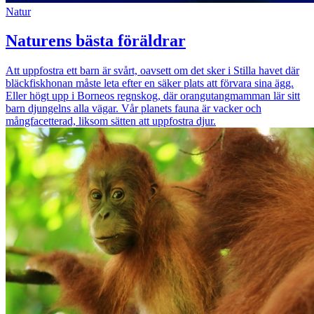
Natur
Naturens bästa föräldrar
Att uppfostra ett barn är svårt, oavsett om det sker i Stilla havet där
bläckfiskhonan måste leta efter en säker plats att förvara sina ägg.
Eller högt upp i Borneos regnskog, där orangutangmamman lär sitt
barn djungelns alla vägar. Vår planets fauna är vacker och
mångfacetterad, liksom sätten att uppfostra djur.