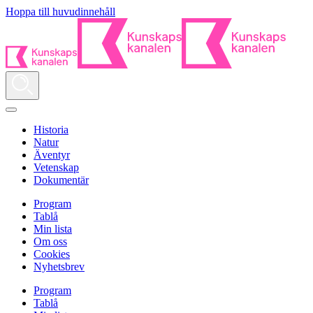
Hoppa till huvudinnehåll
Historia
Natur
Äventyr
Vetenskap
Dokumentär
Program
Tablå
Min lista
Om oss
Cookies
Nyhetsbrev
Program
Tablå