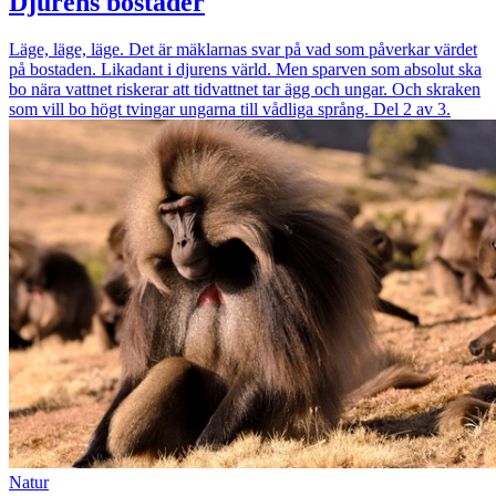
Djurens bostäder
Läge, läge, läge. Det är mäklarnas svar på vad som påverkar värdet
på bostaden. Likadant i djurens värld. Men sparven som absolut ska
bo nära vattnet riskerar att tidvattnet tar ägg och ungar. Och skraken
som vill bo högt tvingar ungarna till vådliga språng. Del 2 av 3.
Natur