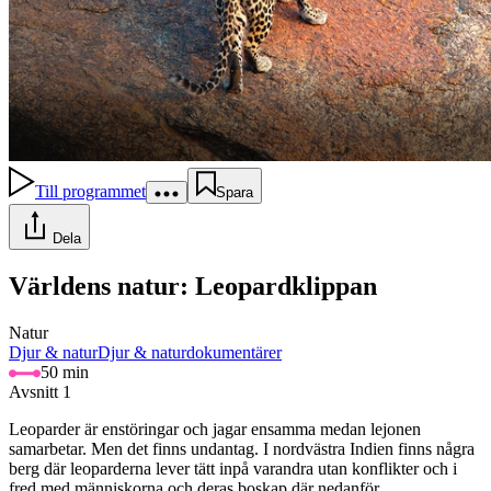
Till programmet
Spara
Dela
Världens natur: Leopardklippan
Natur
Djur & natur
Djur & naturdokumentärer
50 min
Avsnitt 1
Leoparder är enstöringar och jagar ensamma medan lejonen
samarbetar. Men det finns undantag. I nordvästra Indien finns några
berg där leoparderna lever tätt inpå varandra utan konflikter och i
fred med människorna och deras boskap där nedanför.