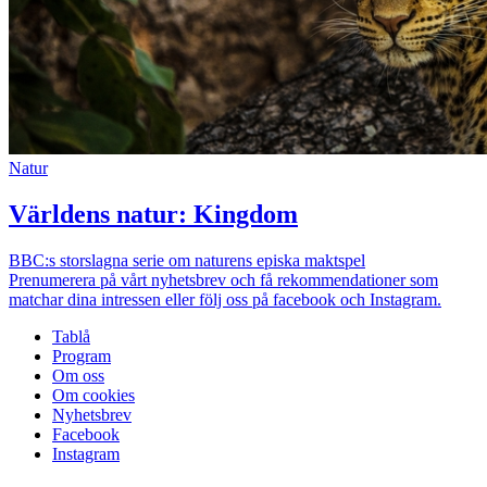
Natur
Världens natur: Kingdom
BBC:s storslagna serie om naturens episka maktspel
Prenumerera på vårt nyhetsbrev och få rekommendationer som
matchar dina intressen eller följ oss på facebook och Instagram.
Tablå
Program
Om oss
Om cookies
Nyhetsbrev
Facebook
Instagram