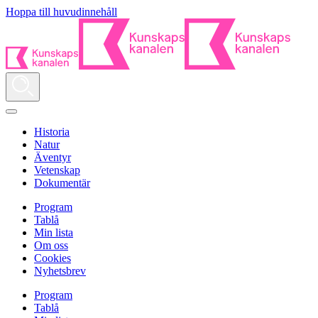
Hoppa till huvudinnehåll
Historia
Natur
Äventyr
Vetenskap
Dokumentär
Program
Tablå
Min lista
Om oss
Cookies
Nyhetsbrev
Program
Tablå