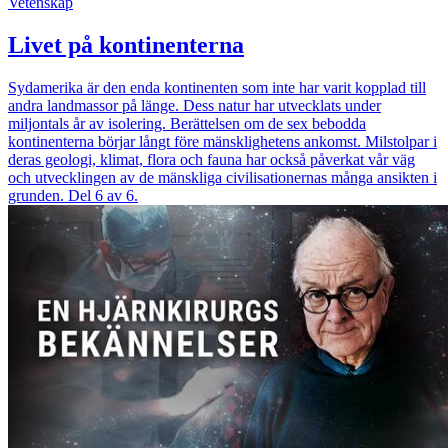
Vetenskap
Livet på kontinenterna
Sydamerika är den enda kontinenten som inte har varit kopplad till
andra landmassor på länge. Dess natur har utvecklats under
miljontals år av isolering. Berättelsen om de sex bebodda
kontinenterna börjar långt före mänsklighetens ankomst. Milstolpar i
deras geologi, klimat, flora och fauna har också påverkat vår väg
och utvecklingen av de mänskliga civilisationernas många ansikten i
grunden. Del 6 av 6.