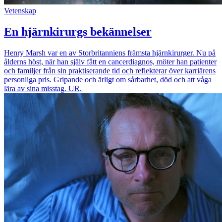
Vetenskap
En hjärnkirurgs bekännelser
Henry Marsh var en av Storbritanniens främsta hjärnkirurger. Nu på
ålderns höst, när han själv fått en cancerdiagnos, möter han patienter
och familjer från sin praktiserande tid och reflekterar över karriärens
personliga pris. Gripande och ärligt om sårbarhet, död och att våga
lära av sina misstag. UR.