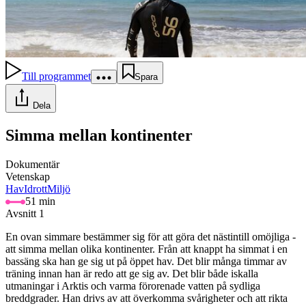
Till programmet
Spara
Dela
Simma mellan kontinenter
Dokumentär
Vetenskap
Hav
Idrott
Miljö
51 min
Avsnitt 1
En ovan simmare bestämmer sig för att göra det nästintill omöjliga -
att simma mellan olika kontinenter. Från att knappt ha simmat i en
bassäng ska han ge sig ut på öppet hav. Det blir många timmar av
träning innan han är redo att ge sig av. Det blir både iskalla
utmaningar i Arktis och varma förorenade vatten på sydliga
breddgrader. Han drivs av att överkomma svårigheter och att rikta