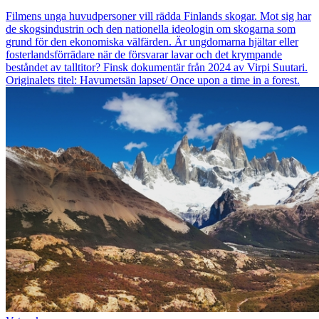
Filmens unga huvudpersoner vill rädda Finlands skogar. Mot sig har
de skogsindustrin och den nationella ideologin om skogarna som
grund för den ekonomiska välfärden. Är ungdomarna hjältar eller
fosterlandsförrädare när de försvarar lavar och det krympande
beståndet av talltitor? Finsk dokumentär från 2024 av Virpi Suutari.
Originalets titel: Havumetsän lapset/ Once upon a time in a forest.