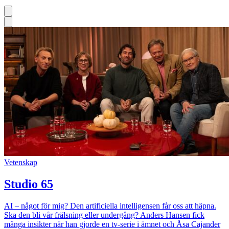
Vetenskap
Studio 65
AI – något för mig? Den artificiella intelligensen får oss att häpna.
Ska den bli vår frälsning eller undergång? Anders Hansen fick
många insikter när han gjorde en tv-serie i ämnet och Åsa Cajander