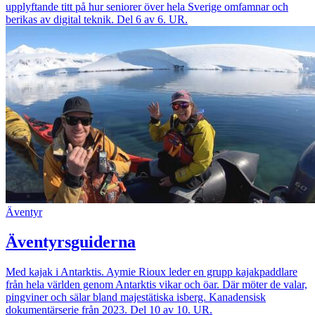
upplyftande titt på hur seniorer över hela Sverige omfamnar och
berikas av digital teknik. Del 6 av 6. UR.
Äventyr
Äventyrsguiderna
Med kajak i Antarktis. Aymie Rioux leder en grupp kajakpaddlare
från hela världen genom Antarktis vikar och öar. Där möter de valar,
pingviner och sälar bland majestätiska isberg. Kanadensisk
dokumentärserie från 2023. Del 10 av 10. UR.