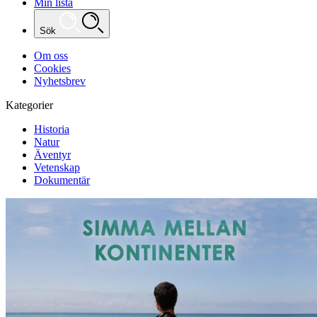
Min lista
Sök
Om oss
Cookies
Nyhetsbrev
Kategorier
Historia
Natur
Äventyr
Vetenskap
Dokumentär