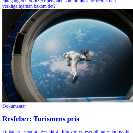
rättegång och dom? Är personen som dömdes för brottet den
verkliga hjärnan bakom det?
Dokumentär
Resfeber: Turismens pris
Turism är i ständig utveckling - från vart vi reser till hur vi tar oss dit