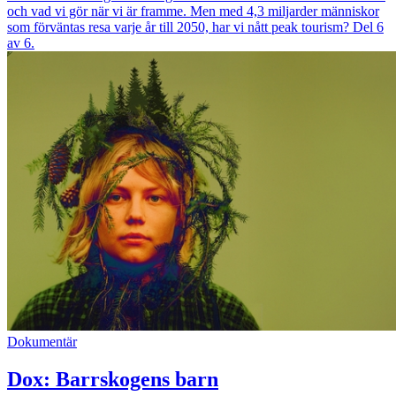
och vad vi gör när vi är framme. Men med 4,3 miljarder människor
som förväntas resa varje år till 2050, har vi nått peak tourism? Del 6
av 6.
Dokumentär
Dox: Barrskogens barn