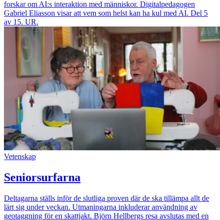
forskar om AI:s interaktion med människor. Digitalpedagogen
Gabriel Eliasson visar att vem som helst kan ha kul med AI. Del 5
av 15. UR.
Vetenskap
Seniorsurfarna
Deltagarna ställs inför de slutliga proven där de ska tillämpa allt de
lärt sig under veckan. Utmaningarna inkluderar användning av
geotaggning för en skattjakt. Björn Hellbergs resa avslutas med en