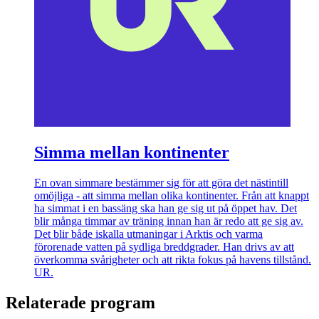
Simma mellan kontinenter
En ovan simmare bestämmer sig för att göra det nästintill
omöjliga - att simma mellan olika kontinenter. Från att knappt
ha simmat i en bassäng ska han ge sig ut på öppet hav. Det
blir många timmar av träning innan han är redo att ge sig av.
Det blir både iskalla utmaningar i Arktis och varma
förorenade vatten på sydliga breddgrader. Han drivs av att
överkomma svårigheter och att rikta fokus på havens tillstånd.
UR.
Relaterade program