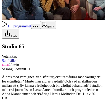
Till programmet
Spara
Dela
Studio 65
Vetenskap
Samhälle
28 min
Säsong 3
Avsnitt 11
Åldras med värdighet. Vad står uttrycket "att åldras med värdighet"
för egentligen? Måste man åldras värdigt? Och vad är skillnaden
mellan att själv känna värdighet och bli värdigt behandlad? I studion
möter vi journalisten Lasse Anrell, komikern och programledaren
Anna Mannheimer och 98-åriga Herdis Molinder. Del 11 av 20.
UR.