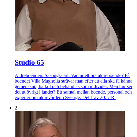
Studio 65
Äldreboenden. Säsongsstart. Vad är ett bra äldreboende? På
boendet Villa Magnolia strävar man efter att alla ska få känna
gemenskap, ha kul och behandlas som individer. Men hur ser
det ut övrigt i landet? Ett samtal mellan boende, personal och
experter om äldrevården i Sverige. Del 1 av 20. UR.
2