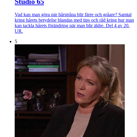
Studio 65
Vad kan man göra när hårstråna blir färre och gråare? Samtal
kring hårets betydelse blandas med tips och råd kring hur man
kan tackla hårets förändring när man blir äldre. Del 4 av 20.
UR.
5