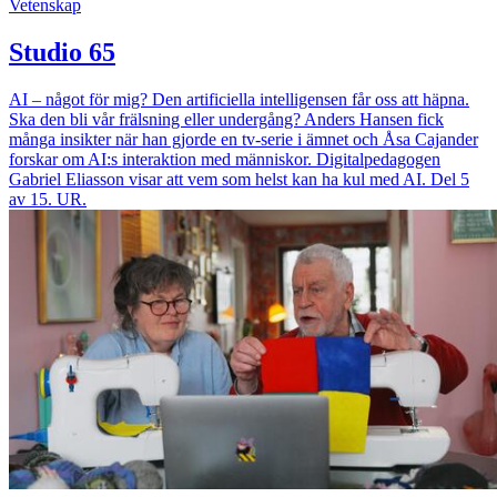
Vetenskap
Studio 65
AI – något för mig? Den artificiella intelligensen får oss att häpna.
Ska den bli vår frälsning eller undergång? Anders Hansen fick
många insikter när han gjorde en tv-serie i ämnet och Åsa Cajander
forskar om AI:s interaktion med människor. Digitalpedagogen
Gabriel Eliasson visar att vem som helst kan ha kul med AI. Del 5
av 15. UR.