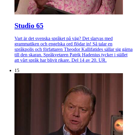
Studio 65
Vart är det svenska språket på väg? Det slarvas med
grammatiken och engelska ord flödar in! Så talar en
språkpolis och författaren Theodor Kallifatides sällar sig gärna
till den skaran. Språkvetaren Patrik Hadenius tycker i stället
att vårt språk har blivit rikare. Del 14 av 20. UR.
15