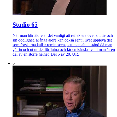
Studio 65
När man blir äldre är det vanligt att reflektera över sitt liv och
sin dödlighet. Många äldre kan också sent i livet uppleva det
som forskarna kallar reminiscens, ett mentalt tillstånd då man
går in och ut ur det förflutna och får en känsla av att man är en
del av en större helhet. Del 5 av 20. UR.
6