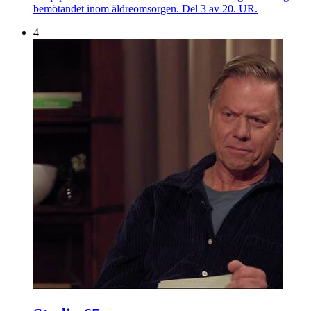
bemötandet inom äldreomsorgen. Del 3 av 20. UR.
4