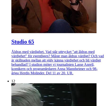
Studio 65
Åldras med värdighet. Vad står uttrycket "att åldras med
värdighet" för egentligen? Måste man åldras värdigt? Och vad
är skillnaden mellan att själv känna värdighet och bli värdigt
behandlad? I studion möter vi journalisten Lasse Anrell,
komikern och programledaren Anna Mannheimer och 98-
åriga Herdis Molinder. Del 11 av 20. UR.
12