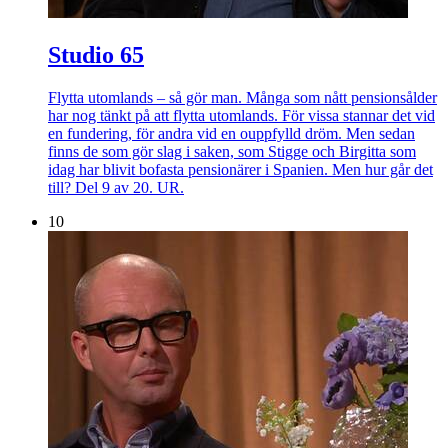
Studio 65
Flytta utomlands – så gör man. Många som nått pensionsålder
har nog tänkt på att flytta utomlands. För vissa stannar det vid
en fundering, för andra vid en ouppfylld dröm. Men sedan
finns de som gör slag i saken, som Stigge och Birgitta som
idag har blivit bofasta pensionärer i Spanien. Men hur går det
till? Del 9 av 20. UR.
10