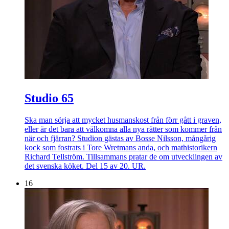
Studio 65
Ska man sörja att mycket husmanskost från förr gått i graven,
eller är det bara att välkomna alla nya rätter som kommer från
när och fjärran? Studion gästas av Bosse Nilsson, mångårig
kock som fostrats i Tore Wretmans anda, och mathistorikern
Richard Tellström. Tillsammans pratar de om utvecklingen av
det svenska köket. Del 15 av 20. UR.
16