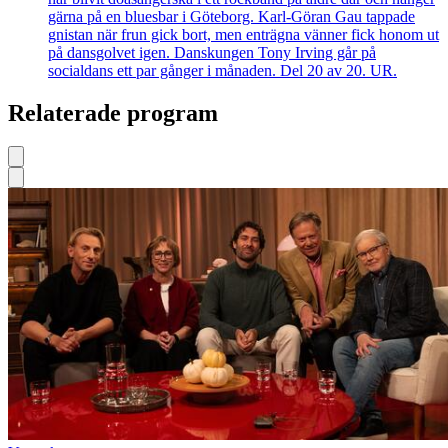
gärna på en bluesbar i Göteborg. Karl-Göran Gau tappade
gnistan när frun gick bort, men enträgna vänner fick honom ut
på dansgolvet igen. Danskungen Tony Irving går på
socialdans ett par gånger i månaden. Del 20 av 20. UR.
Relaterade program