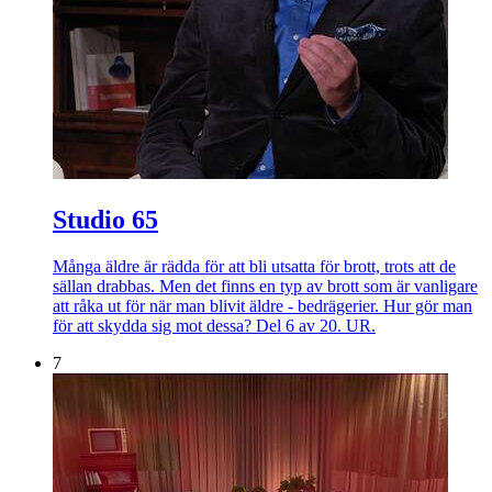
Studio 65
Många äldre är rädda för att bli utsatta för brott, trots att de
sällan drabbas. Men det finns en typ av brott som är vanligare
att råka ut för när man blivit äldre - bedrägerier. Hur gör man
för att skydda sig mot dessa? Del 6 av 20. UR.
7