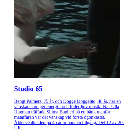
Studio 65
Bengt Palmers, 75 år, och Dogge Doggelito, 48 år, har en
vänskap som ger energi - och föder ljuv musik! När Ulla
Hagman träffade Shima Bagheri på en bänk utanför
mataffären var det vänskap vid första ögonkastet.
Åldersskillnaden på 45 år är bara en tillgång. Del 12 av 20.
UR.