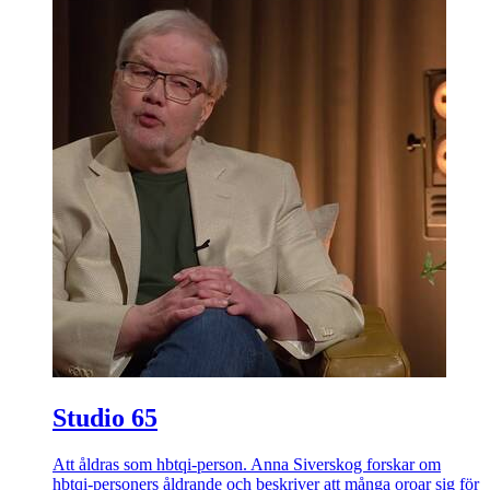
Studio 65
Att åldras som hbtqi-person. Anna Siverskog forskar om
hbtqi-personers åldrande och beskriver att många oroar sig för