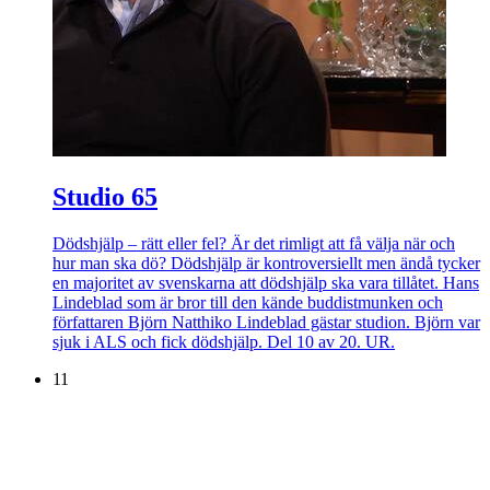
Studio 65
Dödshjälp – rätt eller fel? Är det rimligt att få välja när och
hur man ska dö? Dödshjälp är kontroversiellt men ändå tycker
en majoritet av svenskarna att dödshjälp ska vara tillåtet. Hans
Lindeblad som är bror till den kände buddistmunken och
författaren Björn Natthiko Lindeblad gästar studion. Björn var
sjuk i ALS och fick dödshjälp. Del 10 av 20. UR.
11