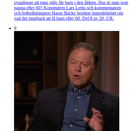
ovanligare att man själv får barn i den åldern. Hur är man som
pappa efter 60? Konstnären Lars Lerin och kommentatorn
och fotbollstränaren Hasse Backe berättar öppenhjärtigt om
vad det inneburit att få barn efter 60. Del 8 av 20. UR.
9