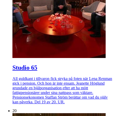
Studio 65
All guldkant i tillvaron fick stryka på foten när Lena Renman
gick i pension. Och hon är inte ensam. Jeanette Höglund
grundade en hjälporganisation efter att ha mött
fattigpensionärer under sina nattpass som väktare.
Pensionsekonomen Staffan Ström berättar om vad du själv
kan påverka. Del 19 av 20. UR.
20