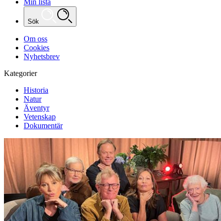
Min lista
Sök
Om oss
Cookies
Nyhetsbrev
Kategorier
Historia
Natur
Äventyr
Vetenskap
Dokumentär