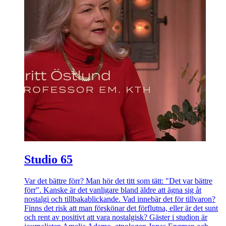
Studio 65
Var det bättre förr? Man hör det titt som tätt: "Det var bättre
förr". Kanske är det vanligare bland äldre att ägna sig åt
nostalgi och tillbakablickande. Vad innebär det för tillvaron?
Finns det risk att man förskönar det förflutna, eller är det sunt
och rent av positivt att vara nostalgisk? Gäster i studion är