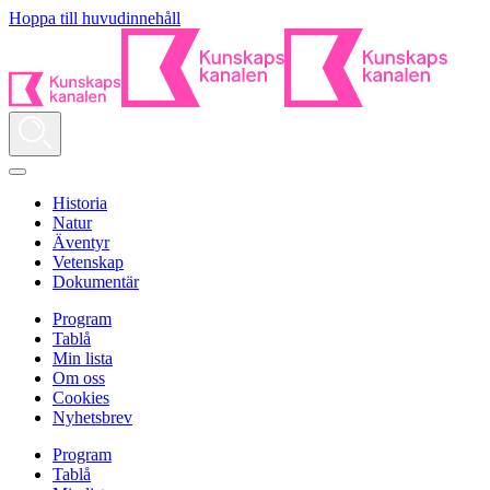
Hoppa till huvudinnehåll
Historia
Natur
Äventyr
Vetenskap
Dokumentär
Program
Tablå
Min lista
Om oss
Cookies
Nyhetsbrev
Program
Tablå