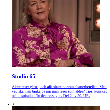
Studio 65
Äldre reser gärna, och allt oftare bortom charterhotellen. Men
vad ska man tänka på när man reser som äldre? Tips, kunskap
och inspiration för den ressugne. Del 2 av 20. UR.
3