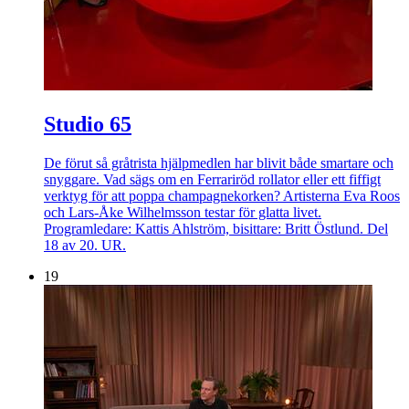
Studio 65
De förut så gråtrista hjälpmedlen har blivit både smartare och
snyggare. Vad sägs om en Ferrariröd rollator eller ett fiffigt
verktyg för att poppa champagnekorken? Artisterna Eva Roos
och Lars-Åke Wilhelmsson testar för glatta livet.
Programledare: Kattis Ahlström, bisittare: Britt Östlund. Del
18 av 20. UR.
19