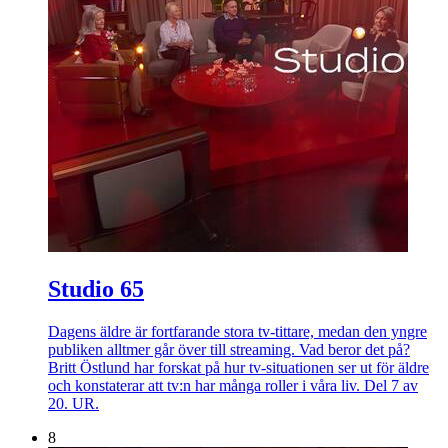
Studio 65
Dagens äldre är fortfarande stora tv-tittare, medan den yngre
publiken alltmer går över till streaming. Vad beror det på?
Britt Östlund har forskat på hur tv-situationen ser ut för äldre
och konstaterar att tv:n har många roller i våra liv. Del 7 av
20. UR.
8