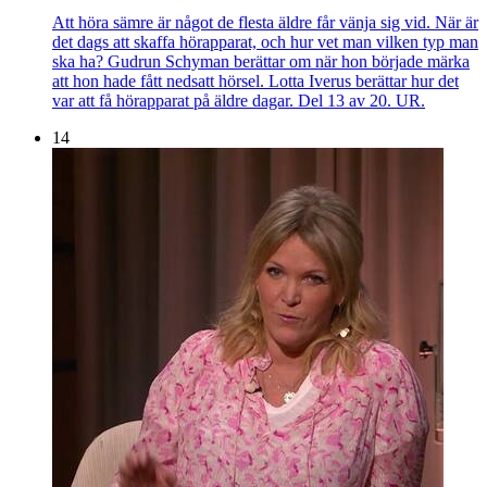
Att höra sämre är något de flesta äldre får vänja sig vid. När är
det dags att skaffa hörapparat, och hur vet man vilken typ man
ska ha? Gudrun Schyman berättar om när hon började märka
att hon hade fått nedsatt hörsel. Lotta Iverus berättar hur det
var att få hörapparat på äldre dagar. Del 13 av 20. UR.
14